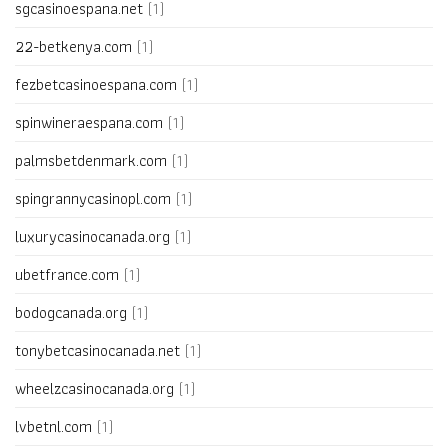
sgcasinoespana.net
(1)
22-betkenya.com
(1)
fezbetcasinoespana.com
(1)
spinwineraespana.com
(1)
palmsbetdenmark.com
(1)
spingrannycasinopl.com
(1)
luxurycasinocanada.org
(1)
ubetfrance.com
(1)
bodogcanada.org
(1)
tonybetcasinocanada.net
(1)
wheelzcasinocanada.org
(1)
lvbetnl.com
(1)