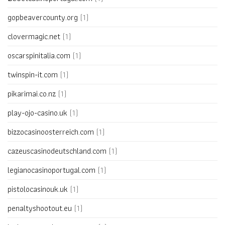
gopbeavercounty.org
(1)
clovermagic.net
(1)
oscarspinitalia.com
(1)
twinspin-it.com
(1)
pikarimai.co.nz
(1)
play-ojo-casino.uk
(1)
bizzocasinoosterreich.com
(1)
cazeuscasinodeutschland.com
(1)
legianocasinoportugal.com
(1)
pistolocasinouk.uk
(1)
penaltyshootout.eu
(1)