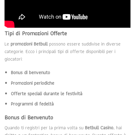
Tipi di Promozioni Offerte
Le
promozioni Betbull
possono essere suddivise in diverse
categorie. Ecco i principali tipi di offerte disponibili per i
giocatori:
Bonus di benvenuto
Promozioni periodiche
Offerte speciali durante le festività
Programmi di fedeltà
Bonus di Benvenuto
Quando ti registri per la prima volta su
Betbull Casino
, hai