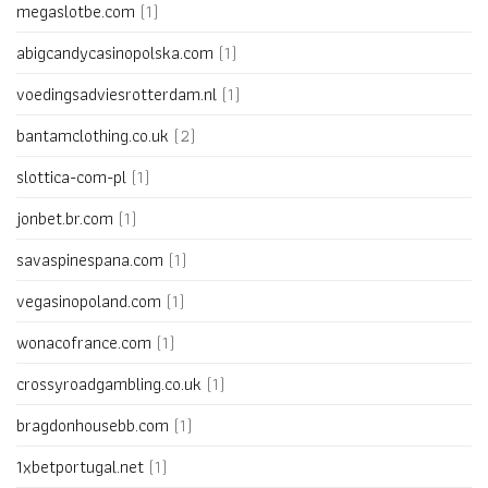
megaslotbe.com
(1)
abigcandycasinopolska.com
(1)
voedingsadviesrotterdam.nl
(1)
bantamclothing.co.uk
(2)
slottica-com-pl
(1)
jonbet.br.com
(1)
savaspinespana.com
(1)
vegasinopoland.com
(1)
wonacofrance.com
(1)
crossyroadgambling.co.uk
(1)
bragdonhousebb.com
(1)
1xbetportugal.net
(1)