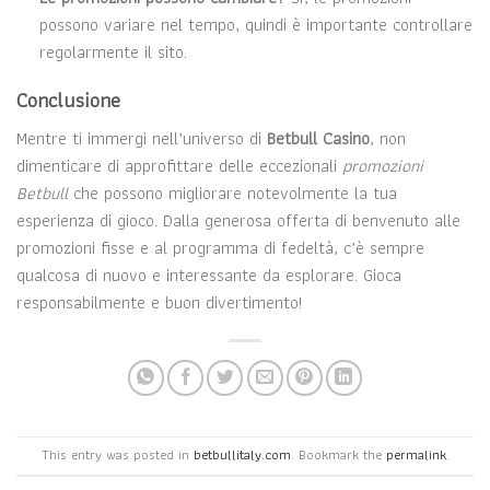
possono variare nel tempo, quindi è importante controllare
regolarmente il sito.
Conclusione
Mentre ti immergi nell’universo di
Betbull Casino
, non
dimenticare di approfittare delle eccezionali
promozioni
Betbull
che possono migliorare notevolmente la tua
esperienza di gioco. Dalla generosa offerta di benvenuto alle
promozioni fisse e al programma di fedeltà, c’è sempre
qualcosa di nuovo e interessante da esplorare. Gioca
responsabilmente e buon divertimento!
This entry was posted in
betbullitaly.com
. Bookmark the
permalink
.