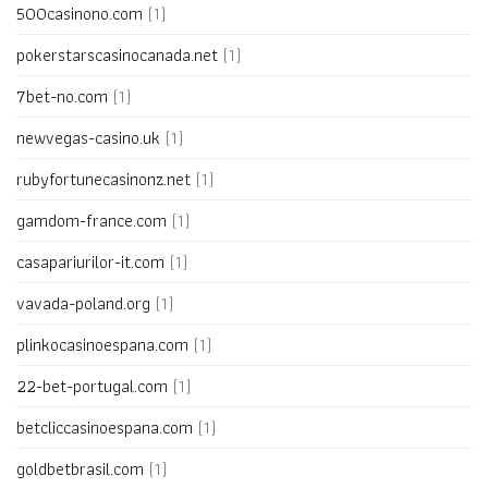
500casinono.com
(1)
pokerstarscasinocanada.net
(1)
7bet-no.com
(1)
newvegas-casino.uk
(1)
rubyfortunecasinonz.net
(1)
gamdom-france.com
(1)
casapariurilor-it.com
(1)
vavada-poland.org
(1)
plinkocasinoespana.com
(1)
22-bet-portugal.com
(1)
betcliccasinoespana.com
(1)
goldbetbrasil.com
(1)