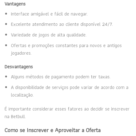
Vantagens
Interface amigável e fácil de navegar.
Excelente atendimento ao cliente disponível 24/7.
Variedade de jogos de alta qualidade.
Ofertas e promoções constantes para novos e antigos
jogadores.
Desvantagens
Alguns métodos de pagamento podem ter taxas.
A disponibilidade de serviços pode variar de acordo com a
localização.
É importante considerar esses fatores ao decidir se inscrever
na Betbull.
Como se Inscrever e Aproveitar a Oferta