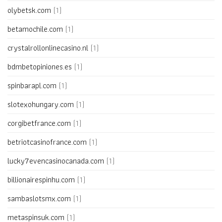
olybetsk.com
(1)
betamochile.com
(1)
crystalrollonlinecasino.nl
(1)
bdmbetopiniones.es
(1)
spinbarapl.com
(1)
slotexohungary.com
(1)
corgibetfrance.com
(1)
betriotcasinofrance.com
(1)
lucky7evencasinocanada.com
(1)
billionairespinhu.com
(1)
sambaslotsmx.com
(1)
metaspinsuk.com
(1)