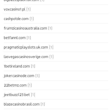
voxcasino1.pl
(1)
cashpotde.com
(1)
frumzicasinoaustralia.com
(1)
betfannl.com
(1)
pragmaticplayslots.uk.com
(1)
lasvegascasinosverige.com
(1)
1betireland.com
(1)
jokercasinode.com
(1)
22betmz.com
(1)
jeetbuzz123.bet
(1)
blazecasinobrasil.com
(1)