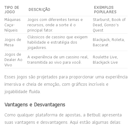
TIPO DE
EXEMPLOS
DESCRIÇÃO
JOGO
POPULARES
Máquinas
Jogos com diferentes temas e
Starburst, Book of
Caça-
recursos, onde a sorte é o
Dead, Gonzo’s
Níqueis
principal fator.
Quest
Clássicos de cassino que exigem
Jogos de
Blackjack, Roleta,
habilidade e estratégia dos
Mesa
Baccarat
jogadores.
Jogos de
A experiência de um cassino real,
Roulette Live,
Dealer Ao
transmitida ao vivo para você.
Blackjack Live
Vivo
Esses jogos são projetados para proporcionar uma experiência
imersiva e cheia de emoção, com gráficos incríveis e
jogabilidade fluida.
Vantagens e Desvantagens
Como qualquer plataforma de apostas, a Betbull apresenta
suas vantagens e desvantagens. Aqui estão algumas delas: