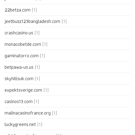
22betza.com
(1)
jeetbuzz123bangladesh.com
(1)
crashcasino.us
(1)
monacobetde.com
(1)
gaminatorro.com
(1)
betpawa-us.us
(1)
skyhillsuk.com
(1)
expektsverige.com
(1)
casinos13.com
(1)
malinacasinofrance.org
(1)
luckygreens.net
(1)