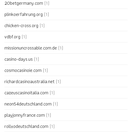
20betgermany.com
(1)
plinkoerfahrung.org
(1)
chicken-cross.org
(1)
vdbf.org
(1)
missionuncrossable.com.de
(1)
casino-days.us
(1)
cosmocasinoie.com
(1)
richardcasinoaustralia.net
(1)
cazeuscasinoitalia.com
(1)
neon54deutschland.com
(1)
playjonnyfrance.com
(1)
rollxodeutschland.com
(1)