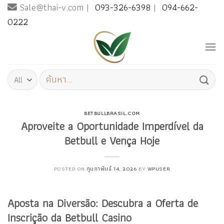
Sale@thai-v.com |
093-326-6398
|
094-662-
Skip
to
0222
content
ค้นหา:
BETBULLBRASIL.COM
Aproveite a Oportunidade Imperdível da
Betbull e Vença Hoje
POSTED ON
กุมภาพันธ์ 14, 2026
BY
WPUSER
Aposta na Diversão: Descubra a Oferta de
Inscrição da Betbull Casino