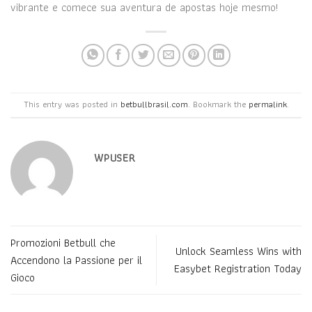
vibrante e comece sua aventura de apostas hoje mesmo!
This entry was posted in
betbullbrasil.com
. Bookmark the
permalink
.
WPUSER
Promozioni Betbull che
Unlock Seamless Wins with
Accendono la Passione per il
Easybet Registration Today
Gioco