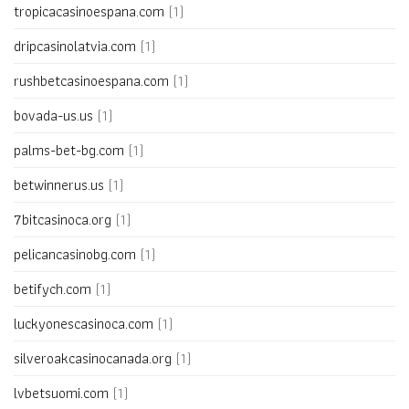
tropicacasinoespana.com
(1)
dripcasinolatvia.com
(1)
rushbetcasinoespana.com
(1)
bovada-us.us
(1)
palms-bet-bg.com
(1)
betwinnerus.us
(1)
7bitcasinoca.org
(1)
pelicancasinobg.com
(1)
betifych.com
(1)
luckyonescasinoca.com
(1)
silveroakcasinocanada.org
(1)
lvbetsuomi.com
(1)