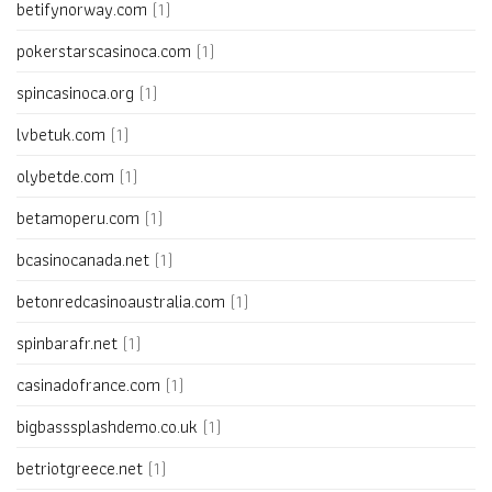
betifynorway.com
(1)
pokerstarscasinoca.com
(1)
spincasinoca.org
(1)
lvbetuk.com
(1)
olybetde.com
(1)
betamoperu.com
(1)
bcasinocanada.net
(1)
betonredcasinoaustralia.com
(1)
spinbarafr.net
(1)
casinadofrance.com
(1)
bigbasssplashdemo.co.uk
(1)
betriotgreece.net
(1)