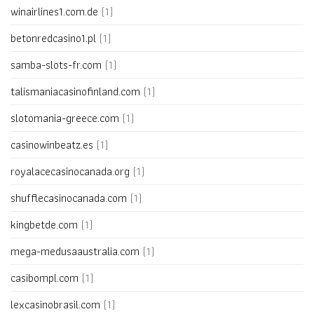
winairlines1.com.de
(1)
betonredcasino1.pl
(1)
samba-slots-fr.com
(1)
talismaniacasinofinland.com
(1)
slotomania-greece.com
(1)
casinowinbeatz.es
(1)
royalacecasinocanada.org
(1)
shufflecasinocanada.com
(1)
kingbetde.com
(1)
mega-medusaaustralia.com
(1)
casibompl.com
(1)
lexcasinobrasil.com
(1)