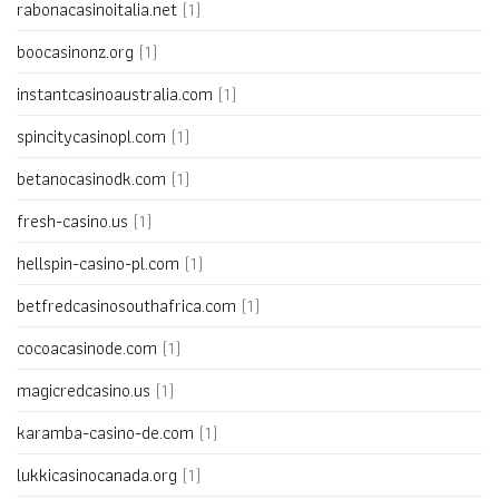
rabonacasinoitalia.net
(1)
boocasinonz.org
(1)
instantcasinoaustralia.com
(1)
spincitycasinopl.com
(1)
betanocasinodk.com
(1)
fresh-casino.us
(1)
hellspin-casino-pl.com
(1)
betfredcasinosouthafrica.com
(1)
cocoacasinode.com
(1)
magicredcasino.us
(1)
karamba-casino-de.com
(1)
lukkicasinocanada.org
(1)