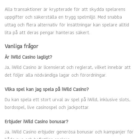
Alla transaktioner är krypterade för att skydda spelarens
uppgifter och säkerställa en trygg spelmiljö. Med snabba
uttag och flera alternativ för insättningar kan spelare alltid
lita på att deras pengar hanteras säkert.
Vanliga frågor
Är iWild Casino lagligt?
Ja, iWild Casino är licensierat och reglerat, vilket innebär att
det följer alla nödvändiga lagar och förordningar.
Vilka spel kan jag spela på iWild Casino?
Du kan spela ett stort urval av spel på iWild, inklusive slots,
bordsspel, live casinospel och jackpottar.
Erbjuder iWild Casino bonusar?
Ja, iWild Casino erbjuder generösa bonusar och kampanjer för