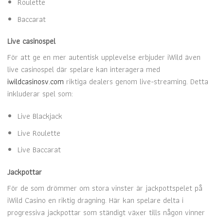
Roulette
Baccarat
Live casinospel
För att ge en mer autentisk upplevelse erbjuder iWild även
live casinospel där spelare kan interagera med
iwildcasinosv.com
riktiga dealers genom live-streaming. Detta
inkluderar spel som:
Live Blackjack
Live Roulette
Live Baccarat
Jackpottar
För de som drömmer om stora vinster är jackpottspelet på
iWild Casino en riktig dragning. Här kan spelare delta i
progressiva jackpottar som ständigt växer tills någon vinner