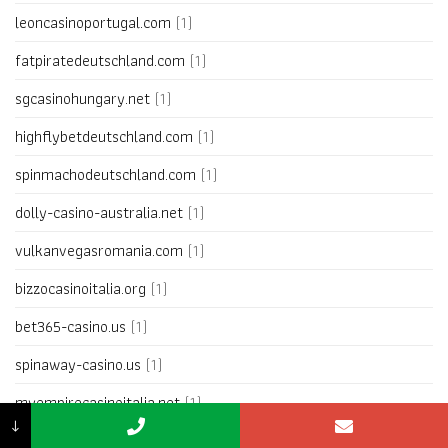
leoncasinoportugal.com
(1)
fatpiratedeutschland.com
(1)
sgcasinohungary.net
(1)
highflybetdeutschland.com
(1)
spinmachodeutschland.com
(1)
dolly-casino-australia.net
(1)
vulkanvegasromania.com
(1)
bizzocasinoitalia.org
(1)
bet365-casino.us
(1)
spinaway-casino.us
(1)
myempirecasinoitalia.net
(1)
↓
betanocasino.uk
(1)