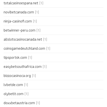
totalcasinoespana.net
(1)
novibetcanada.com
(1)
ninja-casinofi.com
(1)
betwinner-peru.com
(1)
allslotscasinocanada.net
(1)
coinsgamedeutchland.com
(1)
tipsportsk.com
(1)
easybetsouthafrica.com
(1)
bizzocasinoca.org
(1)
lvbetde.com
(1)
olybetlt.com
(1)
doxxbetaustria.com
(1)