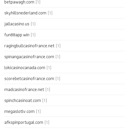
betpawagh.com
(1)
skyhillsnederland.com
(1)
jallacasino.us
(1)
fun88app.win
(1)
ragingbullcasinofrance.net
(1)
spinangacasinofrance.com
(1)
lokicasinocanada.com
(1)
scorebetcasinofrance.com
(1)
madcasinofrance.net
(1)
spinchcasinoat.com
(1)
megaslotlv.com
(1)
afkspinportugal.com
(1)