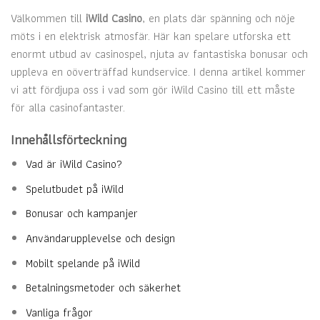
Välkommen till
iWild Casino
, en plats där spänning och nöje
möts i en elektrisk atmosfär. Här kan spelare utforska ett
enormt utbud av casinospel, njuta av fantastiska bonusar och
uppleva en oöverträffad kundservice. I denna artikel kommer
vi att fördjupa oss i vad som gör iWild Casino till ett måste
för alla casinofantaster.
Innehållsförteckning
Vad är iWild Casino?
Spelutbudet på iWild
Bonusar och kampanjer
Användarupplevelse och design
Mobilt spelande på iWild
Betalningsmetoder och säkerhet
Vanliga frågor