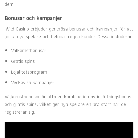
dem.
Bonusar och kampanjer
iWild Casino erbjuder generösa bonusar och kampanjer för att
locka nya spelare och belöna trogna kunder. Dessa inkluderar:
Välkomstbonusar
Gratis spins
Lojalitetsprogram
Veckovisa kampanjer
Välkomstbonusar är ofta en kombination av insättningsbonus
och gratis spins, vilket ger nya spelare en bra start när de
registrerar sig.