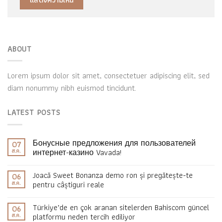
ABOUT
Lorem ipsum dolor sit amet, consectetuer adipiscing elit, sed
diam nonummy nibh euismod tincidunt.
LATEST POSTS
Бонусные предложения для пользователей
07
ส.ค.
интернет-казино Vavada!
Joacă Sweet Bonanza demo ron și pregătește-te
06
ส.ค.
pentru câștiguri reale
Türkiye’de en çok aranan sitelerden Bahiscom güncel
06
ส.ค.
platformu neden tercih ediliyor