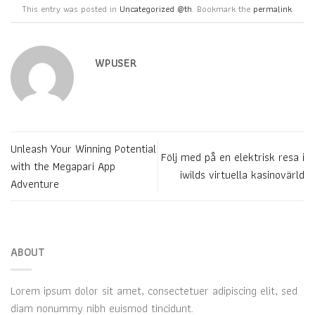
This entry was posted in
Uncategorized @th
. Bookmark the
permalink
.
WPUSER
Unleash Your Winning Potential
Följ med på en elektrisk resa i
with the Megapari App
iwilds virtuella kasinovärld
Adventure
ABOUT
Lorem ipsum dolor sit amet, consectetuer adipiscing elit, sed
diam nonummy nibh euismod tincidunt.