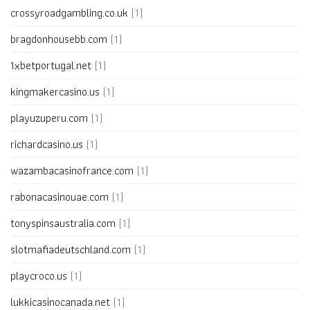
crossyroadgambling.co.uk
(1)
bragdonhousebb.com
(1)
1xbetportugal.net
(1)
kingmakercasino.us
(1)
playuzuperu.com
(1)
richardcasino.us
(1)
wazambacasinofrance.com
(1)
rabonacasinouae.com
(1)
tonyspinsaustralia.com
(1)
slotmafiadeutschland.com
(1)
playcroco.us
(1)
lukkicasinocanada.net
(1)