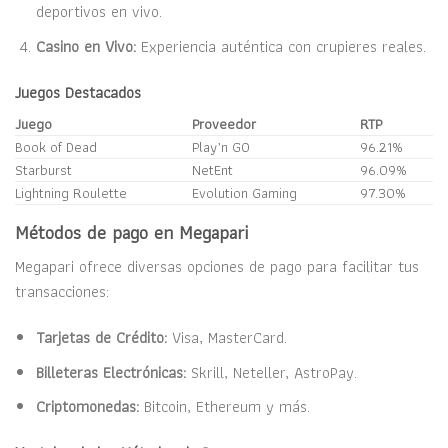
deportivos en vivo.
Casino en Vivo:
Experiencia auténtica con crupieres reales.
Juegos Destacados
Juego
Proveedor
RTP
Book of Dead
Play’n GO
96.21%
Starburst
NetEnt
96.09%
Lightning Roulette
Evolution Gaming
97.30%
Métodos de pago en Megapari
Megapari ofrece diversas opciones de pago para facilitar tus
transacciones:
Tarjetas de Crédito:
Visa, MasterCard.
Billeteras Electrónicas:
Skrill, Neteller, AstroPay.
Criptomonedas:
Bitcoin, Ethereum y más.