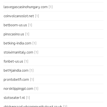
lasvegascasinohungary.com
(1)
coinvolcanoslot.net
(1)
betboom-us.us
(1)
pinocasino.us
(1)
betking-india.com
(1)
stoiximanitaly.com
(1)
fonbet-us.us
(1)
bet9jaindia.com
(1)
prontobetfi.com
(1)
norsktippingpl.com
(1)
slotseater1.nl
(1)
chickenroad.wbcommunitytrust.co.uk
(1)