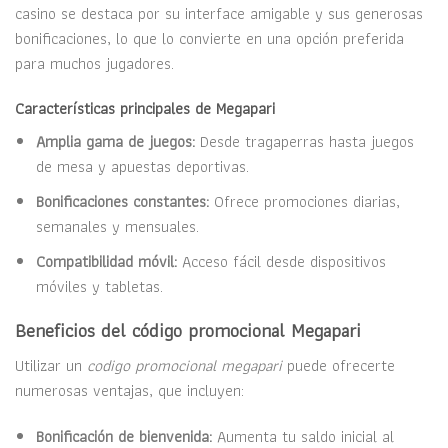
casino se destaca por su interface amigable y sus generosas
bonificaciones, lo que lo convierte en una opción preferida
para muchos jugadores.
Características principales de Megapari
Amplia gama de juegos:
Desde tragaperras hasta juegos
de mesa y apuestas deportivas.
Bonificaciones constantes:
Ofrece promociones diarias,
semanales y mensuales.
Compatibilidad móvil:
Acceso fácil desde dispositivos
móviles y tabletas.
Beneficios del código promocional Megapari
Utilizar un
codigo promocional megapari
puede ofrecerte
numerosas ventajas, que incluyen:
Bonificación de bienvenida:
Aumenta tu saldo inicial al