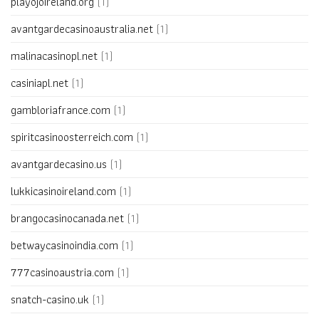
playojoireland.org
(1)
avantgardecasinoaustralia.net
(1)
malinacasinopl.net
(1)
casiniapl.net
(1)
gambloriafrance.com
(1)
spiritcasinoosterreich.com
(1)
avantgardecasino.us
(1)
lukkicasinoireland.com
(1)
brangocasinocanada.net
(1)
betwaycasinoindia.com
(1)
777casinoaustria.com
(1)
snatch-casino.uk
(1)