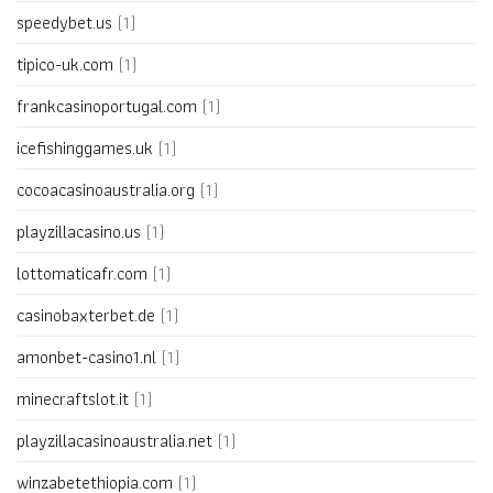
speedybet.us
(1)
tipico-uk.com
(1)
frankcasinoportugal.com
(1)
icefishinggames.uk
(1)
cocoacasinoaustralia.org
(1)
playzillacasino.us
(1)
lottomaticafr.com
(1)
casinobaxterbet.de
(1)
amonbet-casino1.nl
(1)
minecraftslot.it
(1)
playzillacasinoaustralia.net
(1)
winzabetethiopia.com
(1)