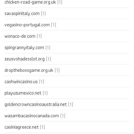
chicken-road-game.org.uk
(1)
savaspinitaly.com
(1)
vegasino-portugal.com
(1)
wonaco-de.com
(1)
spingrannyitaly.com
(1)
zeusvshadesslot.org
(1)
dropthebossgame.org.uk
(1)
cashwincasino.us
(1)
playuzumexico.net
(1)
goldencrowncasinoaustralia.net
(1)
wazambacasinocanada.com
(1)
casiniagreece.net
(1)