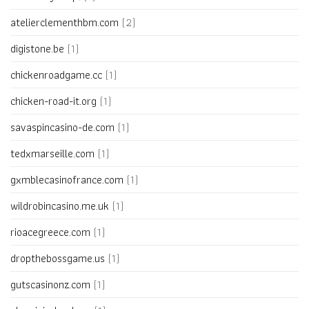
atelierclementhbm.com
(2)
digistone.be
(1)
chickenroadgame.cc
(1)
chicken-road-it.org
(1)
savaspincasino-de.com
(1)
tedxmarseille.com
(1)
gxmblecasinofrance.com
(1)
wildrobincasino.me.uk
(1)
rioacegreece.com
(1)
dropthebossgame.us
(1)
gutscasinonz.com
(1)