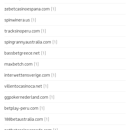
zebetcasinoespana.com
(1)
spinwinera.us
(1)
tracksinoperu.com
(1)
spingrannyaustralia.com
(1)
bassbetgreece.net
(1)
maxbetch.com
(1)
interwettensverige.com
(1)
villentocasinoca.net
(1)
ggpokernederland.com
(1)
betplay-peru.com
(1)
188betaustralia.com
(1)