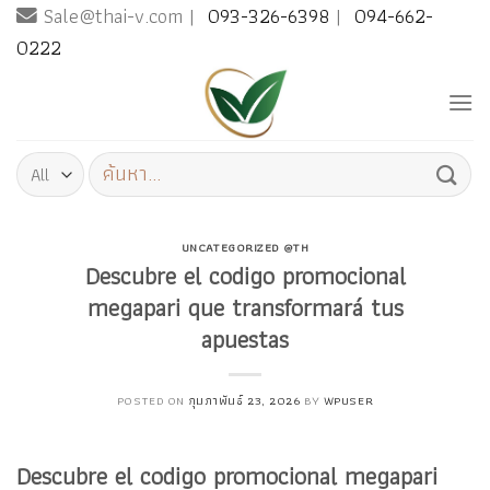
Sale@thai-v.com |
093-326-6398
|
094-662-
Skip
to
0222
content
ค้นหา:
UNCATEGORIZED @TH
Descubre el codigo promocional
megapari que transformará tus
apuestas
POSTED ON
กุมภาพันธ์ 23, 2026
BY
WPUSER
Descubre el codigo promocional megapari