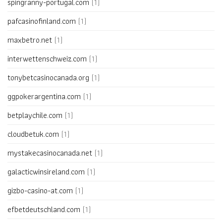
spingranny-portugal.com
(1)
pafcasinofinland.com
(1)
maxbetro.net
(1)
interwettenschweiz.com
(1)
tonybetcasinocanada.org
(1)
ggpokerargentina.com
(1)
betplaychile.com
(1)
cloudbetuk.com
(1)
mystakecasinocanada.net
(1)
galacticwinsireland.com
(1)
gizbo-casino-at.com
(1)
efbetdeutschland.com
(1)