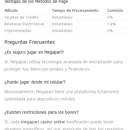
Ventajas de los Métodos de Pago
Método
Tiempo de Procesamiento
Comisión
Tarjetas de Crédito
Instantáneo
0%
Billeteras Electrónicas
Instantáneo
1-2%
Criptomonedas
Instantáneo
0%
Preguntas Frecuentes
¿Es seguro jugar en Megapari?
Sí, Megapari utiliza tecnología avanzada de encriptación para
proteger tus datos personales y financieros.
¿Puedo jugar desde mi celular?
Absolutamente, Megapari tiene una plataforma totalmente
optimizada para dispositivos móviles.
¿Existen restricciones para los bonos?
Sí, cada
megapari casino online
bonificación puede tener
términos específicos, así que asegúrate de leer los requisitos