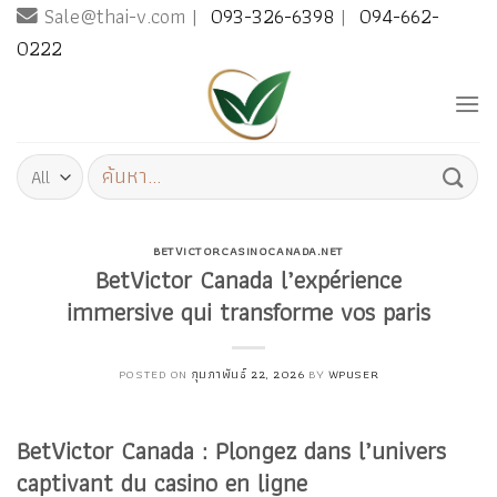
Sale@thai-v.com |
093-326-6398
|
094-662-
Skip
to
0222
content
ค้นหา:
BETVICTORCASINOCANADA.NET
BetVictor Canada l’expérience
immersive qui transforme vos paris
POSTED ON
กุมภาพันธ์ 22, 2026
BY
WPUSER
BetVictor Canada : Plongez dans l’univers
captivant du casino en ligne