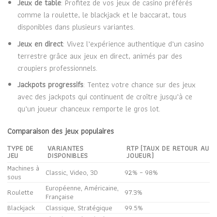
Jeux de table
: Profitez de vos jeux de casino préférés
comme la roulette, le blackjack et le baccarat, tous
disponibles dans plusieurs variantes.
Jeux en direct
: Vivez l’expérience authentique d’un casino
terrestre grâce aux jeux en direct, animés par des
croupiers professionnels.
Jackpots progressifs
: Tentez votre chance sur des jeux
avec des jackpots qui continuent de croître jusqu’à ce
qu’un joueur chanceux remporte le gros lot.
Comparaison des jeux populaires
TYPE DE
VARIANTES
RTP (TAUX DE RETOUR AU
JEU
DISPONIBLES
JOUEUR)
Machines à
Classic, Video, 3D
92% – 98%
sous
Européenne, Américaine,
Roulette
97.3%
Française
Blackjack
Classique, Stratégique
99.5%