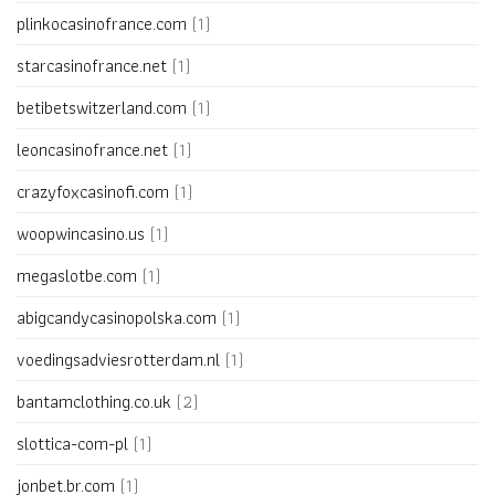
plinkocasinofrance.com
(1)
starcasinofrance.net
(1)
betibetswitzerland.com
(1)
leoncasinofrance.net
(1)
crazyfoxcasinofi.com
(1)
woopwincasino.us
(1)
megaslotbe.com
(1)
abigcandycasinopolska.com
(1)
voedingsadviesrotterdam.nl
(1)
bantamclothing.co.uk
(2)
slottica-com-pl
(1)
jonbet.br.com
(1)