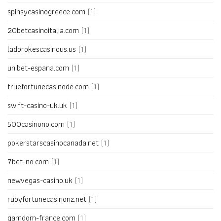
spinsycasinogreece.com
(1)
20betcasinoitalia.com
(1)
ladbrokescasinous.us
(1)
unibet-espana.com
(1)
truefortunecasinode.com
(1)
swift-casino-uk.uk
(1)
500casinono.com
(1)
pokerstarscasinocanada.net
(1)
7bet-no.com
(1)
newvegas-casino.uk
(1)
rubyfortunecasinonz.net
(1)
gamdom-france.com
(1)