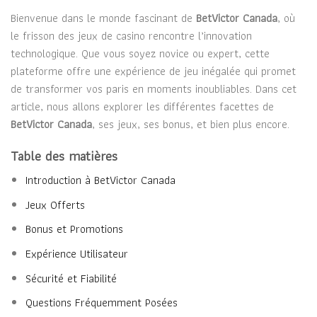
Bienvenue dans le monde fascinant de
BetVictor Canada
, où
le frisson des jeux de casino rencontre l’innovation
technologique. Que vous soyez novice ou expert, cette
plateforme offre une expérience de jeu inégalée qui promet
de transformer vos paris en moments inoubliables. Dans cet
article, nous allons explorer les différentes facettes de
BetVictor Canada
, ses jeux, ses bonus, et bien plus encore.
Table des matières
Introduction à BetVictor Canada
Jeux Offerts
Bonus et Promotions
Expérience Utilisateur
Sécurité et Fiabilité
Questions Fréquemment Posées