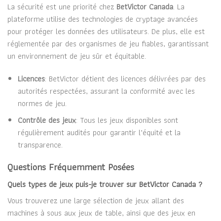
La sécurité est une priorité chez
BetVictor Canada
. La
plateforme utilise des technologies de cryptage avancées
pour protéger les données des utilisateurs. De plus, elle est
réglementée par des organismes de jeu fiables, garantissant
un environnement de jeu sûr et équitable.
Licences
: BetVictor détient des licences délivrées par des
autorités respectées, assurant la conformité avec les
normes de jeu.
Contrôle des jeux
: Tous les jeux disponibles sont
régulièrement audités pour garantir l’équité et la
transparence.
Questions Fréquemment Posées
Quels types de jeux puis-je trouver sur BetVictor Canada ?
Vous trouverez une large sélection de jeux allant des
machines à sous aux jeux de table, ainsi que des jeux en