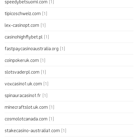
speedybetsuomi.com
(1)
tipicoschweiz.com
(1)
lex-casinopt.com
(1)
casinohighflybet.pl
(1)
fastpaycasinoaustralia.org
(1)
coinpokeruk.com
(1)
slotsvaderpl.com
(1)
voxcasino1.uk.com
(1)
spinauracasino1.fr
(1)
minecraftslot.uk.com
(1)
cosmolotcanada.com
(1)
stakecasino-australia1.com
(1)