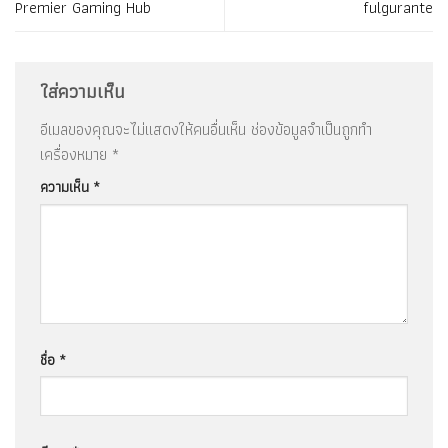
Premier Gaming Hub
fulgurante
ใส่ความเห็น
อีเมลของคุณจะไม่แสดงให้คนอื่นเห็น
ช่องข้อมูลจำเป็นถูกทำ
เครื่องหมาย
*
ความเห็น
*
ชื่อ
*