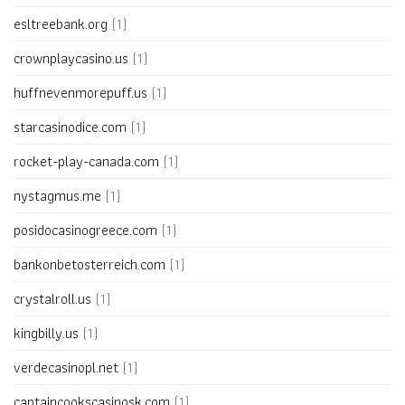
esltreebank.org
(1)
crownplaycasino.us
(1)
huffnevenmorepuff.us
(1)
starcasinodice.com
(1)
rocket-play-canada.com
(1)
nystagmus.me
(1)
posidocasinogreece.com
(1)
bankonbetosterreich.com
(1)
crystalroll.us
(1)
kingbilly.us
(1)
verdecasinopl.net
(1)
captaincookscasinosk.com
(1)