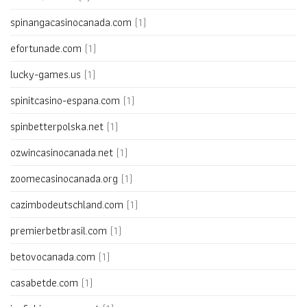
spinangacasinocanada.com
(1)
efortunade.com
(1)
lucky-games.us
(1)
spinitcasino-espana.com
(1)
spinbetterpolska.net
(1)
ozwincasinocanada.net
(1)
zoomecasinocanada.org
(1)
cazimbodeutschland.com
(1)
premierbetbrasil.com
(1)
betovocanada.com
(1)
casabetde.com
(1)