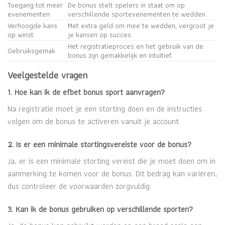
Toegang tot meer
De bonus stelt spelers in staat om op
evenementen
verschillende sportevenementen te wedden.
Verhoogde kans
Met extra geld om mee te wedden, vergroot je
op winst
je kansen op succes.
Het registratieproces en het gebruik van de
Gebruiksgemak
bonus zijn gemakkelijk en intuïtief.
Veelgestelde vragen
1. Hoe kan ik de efbet bonus sport aanvragen?
Na registratie moet je een storting doen en de instructies
volgen om de bonus te activeren vanuit je account.
2. Is er een minimale stortingsvereiste voor de bonus?
Ja, er is een minimale storting vereist die je moet doen om in
aanmerking te komen voor de bonus. Dit bedrag kan variëren,
dus controleer de voorwaarden zorgvuldig.
3. Kan ik de bonus gebruiken op verschillende sporten?