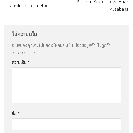
Sırlarını Keşfetmeye Hazır
straordinarie con efbet it
Müsabaka
ใส่ความเห็น
อีเมลของคุณจะไม่แสดงให้คนอื่นเห็น
ช่องข้อมูลจำเป็นถูกทำ
เครื่องหมาย
*
ความเห็น
*
ชื่อ
*