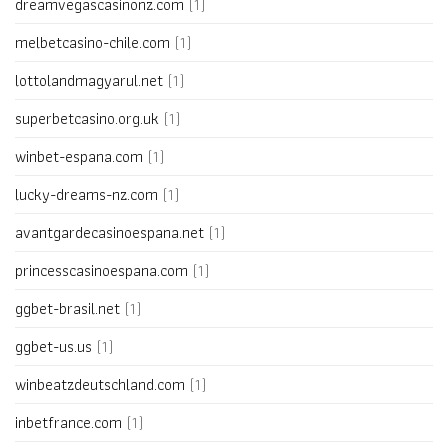
dreamvegascasinonz.com
(1)
melbetcasino-chile.com
(1)
lottolandmagyarul.net
(1)
superbetcasino.org.uk
(1)
winbet-espana.com
(1)
lucky-dreams-nz.com
(1)
avantgardecasinoespana.net
(1)
princesscasinoespana.com
(1)
ggbet-brasil.net
(1)
ggbet-us.us
(1)
winbeatzdeutschland.com
(1)
inbetfrance.com
(1)