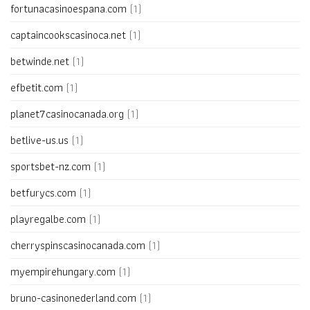
fortunacasinoespana.com
(1)
captaincookscasinoca.net
(1)
betwinde.net
(1)
efbetit.com
(1)
planet7casinocanada.org
(1)
betlive-us.us
(1)
sportsbet-nz.com
(1)
betfurycs.com
(1)
playregalbe.com
(1)
cherryspinscasinocanada.com
(1)
myempirehungary.com
(1)
bruno-casinonederland.com
(1)