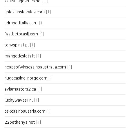
icefishinggames.net
(1)
goldzinoslovakia.com
(1)
bdmbetitalia.com
(1)
fastbetbrasil.com
(1)
tonyspins1.pl
(1)
mangeticslots.it
(1)
heapsofwinscasinoaustralia.com
(1)
hugocasino-norge.com
(1)
aviamasters2.ca
(1)
luckywaves1.nl
(1)
pskcasinoaustria.com
(1)
22betkenya.net
(1)