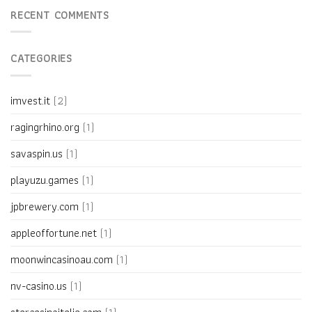
RECENT COMMENTS
CATEGORIES
imvest.it
(2)
ragingrhino.org
(1)
savaspin.us
(1)
playuzu.games
(1)
jpbrewery.com
(1)
appleoffortune.net
(1)
moonwincasinoau.com
(1)
nv-casino.us
(1)