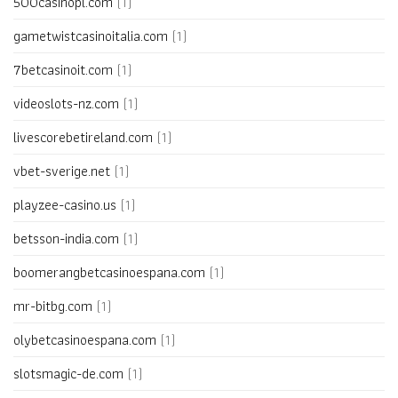
500casinopl.com
(1)
gametwistcasinoitalia.com
(1)
7betcasinoit.com
(1)
videoslots-nz.com
(1)
livescorebetireland.com
(1)
vbet-sverige.net
(1)
playzee-casino.us
(1)
betsson-india.com
(1)
boomerangbetcasinoespana.com
(1)
mr-bitbg.com
(1)
olybetcasinoespana.com
(1)
slotsmagic-de.com
(1)