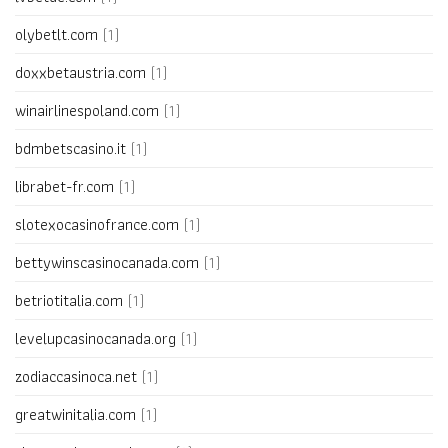
olybetlt.com
(1)
doxxbetaustria.com
(1)
winairlinespoland.com
(1)
bdmbetscasino.it
(1)
librabet-fr.com
(1)
slotexocasinofrance.com
(1)
bettywinscasinocanada.com
(1)
betriotitalia.com
(1)
levelupcasinocanada.org
(1)
zodiaccasinoca.net
(1)
greatwinitalia.com
(1)