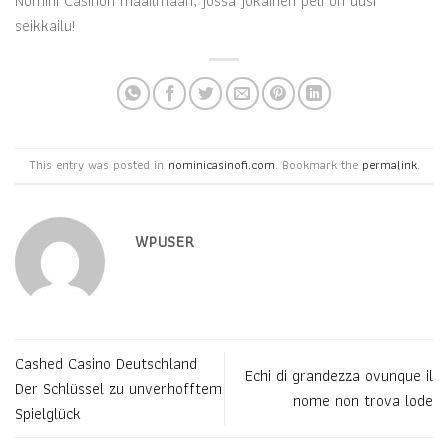
Nomini Casinon maailmaan, jossa jokainen peli on uusi
seikkailu!
This entry was posted in
nominicasinofi.com
. Bookmark the
permalink
.
WPUSER
Cashed Casino Deutschland
Echi di grandezza ovunque il
Der Schlüssel zu unverhofftem
nome non trova lode
Spielglück