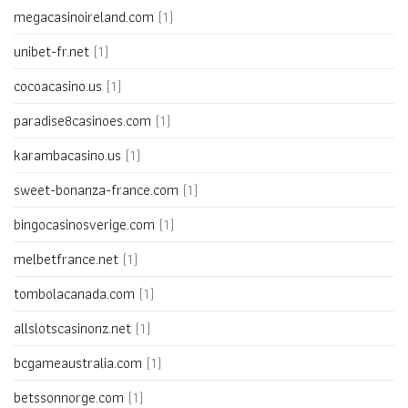
megacasinoireland.com
(1)
unibet-fr.net
(1)
cocoacasino.us
(1)
paradise8casinoes.com
(1)
karambacasino.us
(1)
sweet-bonanza-france.com
(1)
bingocasinosverige.com
(1)
melbetfrance.net
(1)
tombolacanada.com
(1)
allslotscasinonz.net
(1)
bcgameaustralia.com
(1)
betssonnorge.com
(1)