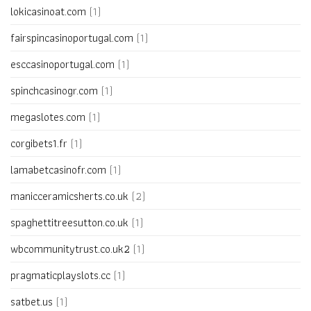
lokicasinoat.com
(1)
fairspincasinoportugal.com
(1)
esccasinoportugal.com
(1)
spinchcasinogr.com
(1)
megaslotes.com
(1)
corgibets1.fr
(1)
lamabetcasinofr.com
(1)
manicceramicsherts.co.uk
(2)
spaghettitreesutton.co.uk
(1)
wbcommunitytrust.co.uk2
(1)
pragmaticplayslots.cc
(1)
satbet.us
(1)