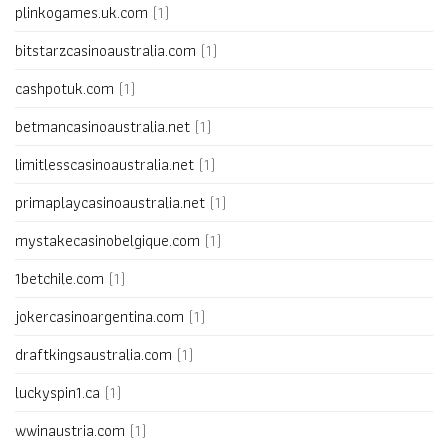
plinkogames.uk.com
(1)
bitstarzcasinoaustralia.com
(1)
cashpotuk.com
(1)
betmancasinoaustralia.net
(1)
limitlesscasinoaustralia.net
(1)
primaplaycasinoaustralia.net
(1)
mystakecasinobelgique.com
(1)
1betchile.com
(1)
jokercasinoargentina.com
(1)
draftkingsaustralia.com
(1)
luckyspin1.ca
(1)
wwinaustria.com
(1)