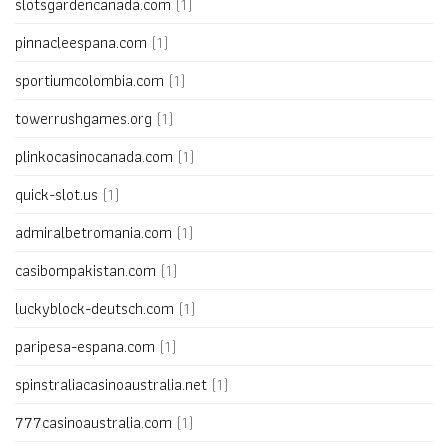
slotsgardencanada.com
(1)
pinnacleespana.com
(1)
sportiumcolombia.com
(1)
towerrushgames.org
(1)
plinkocasinocanada.com
(1)
quick-slot.us
(1)
admiralbetromania.com
(1)
casibompakistan.com
(1)
luckyblock-deutsch.com
(1)
paripesa-espana.com
(1)
spinstraliacasinoaustralia.net
(1)
777casinoaustralia.com
(1)