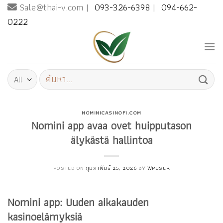
Sale@thai-v.com |
093-326-6398
|
094-662-
Skip
to
0222
content
ค้นหา:
NOMINICASINOFI.COM
Nomini app avaa ovet huipputason
älykästä hallintoa
POSTED ON
กุมภาพันธ์ 25, 2026
BY
WPUSER
Nomini app: Uuden aikakauden
kasinoelämyksiä