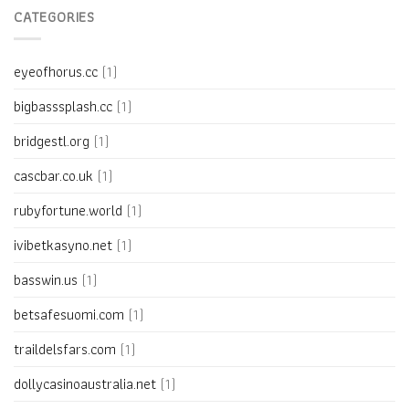
CATEGORIES
eyeofhorus.cc
(1)
bigbasssplash.cc
(1)
bridgestl.org
(1)
cascbar.co.uk
(1)
rubyfortune.world
(1)
ivibetkasyno.net
(1)
basswin.us
(1)
betsafesuomi.com
(1)
traildelsfars.com
(1)
dollycasinoaustralia.net
(1)