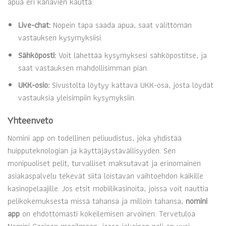
apua eri kanavien kautta:
Live-chat:
Nopein tapa saada apua, saat välittömän
vastauksen kysymyksiisi.
Sähköposti:
Voit lähettää kysymyksesi sähköpostitse, ja
saat vastauksen mahdollisimman pian.
UKK-osio:
Sivustolta löytyy kattava UKK-osa, josta löydät
vastauksia yleisimpiin kysymyksiin.
Yhteenveto
Nomini app on todellinen peliuudistus, joka yhdistää
huipputeknologian ja käyttäjäystävällisyyden. Sen
monipuoliset pelit, turvalliset maksutavat ja erinomainen
asiakaspalvelu tekevät siitä loistavan vaihtoehdon kaikille
kasinopelaajille. Jos etsit mobiilikasinoita, joissa voit nauttia
pelikokemuksesta missä tahansa ja milloin tahansa,
nomini
app
on ehdottomasti kokeilemisen arvoinen. Tervetuloa