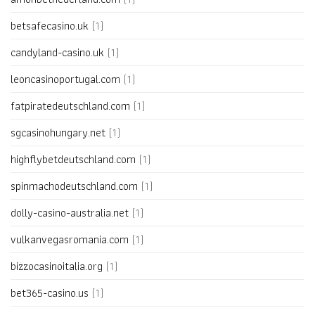
betsafecasino.uk
(1)
candyland-casino.uk
(1)
leoncasinoportugal.com
(1)
fatpiratedeutschland.com
(1)
sgcasinohungary.net
(1)
highflybetdeutschland.com
(1)
spinmachodeutschland.com
(1)
dolly-casino-australia.net
(1)
vulkanvegasromania.com
(1)
bizzocasinoitalia.org
(1)
bet365-casino.us
(1)