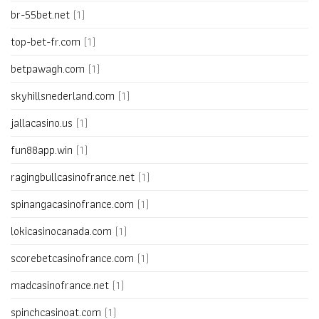
br-55bet.net
(1)
top-bet-fr.com
(1)
betpawagh.com
(1)
skyhillsnederland.com
(1)
jallacasino.us
(1)
fun88app.win
(1)
ragingbullcasinofrance.net
(1)
spinangacasinofrance.com
(1)
lokicasinocanada.com
(1)
scorebetcasinofrance.com
(1)
madcasinofrance.net
(1)
spinchcasinoat.com
(1)