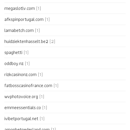
megaslotlv.com
(1)
afkspinportugal.com
(1)
lamabetch.com
(1)
huidziektenhasselt.be2
(2)
spaghetti
(1)
oddboy.nz
(1)
rizkcasinonz.com
(1)
fatbosscasinofrance.com
(1)
wvphotovoice.org
(1)
emmeessentials.co
(1)
ivibetportugal.net
(1)
amonbetnederland.com
(1)