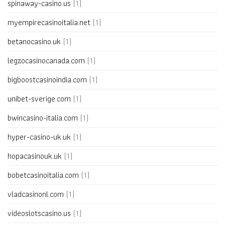
spinaway-casino.us
(1)
myempirecasinoitalia.net
(1)
betanocasino.uk
(1)
legzocasinocanada.com
(1)
bigboostcasinoindia.com
(1)
unibet-sverige.com
(1)
bwincasino-italia.com
(1)
hyper-casino-uk.uk
(1)
hopacasinouk.uk
(1)
bobetcasinoitalia.com
(1)
vladcasinonl.com
(1)
videoslotscasino.us
(1)