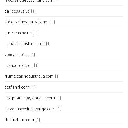
lexcasinodeutschland.com
(1)
paripesaus.us
(1)
bohocasinoaustralia.net
(1)
pure-casino.us
(1)
bigbasssplash.uk.com
(1)
voxcasino1.pl
(1)
cashpotde.com
(1)
frumzicasinoaustralia.com
(1)
betfannl.com
(1)
pragmaticplayslots.uk.com
(1)
lasvegascasinosverige.com
(1)
1betireland.com
(1)