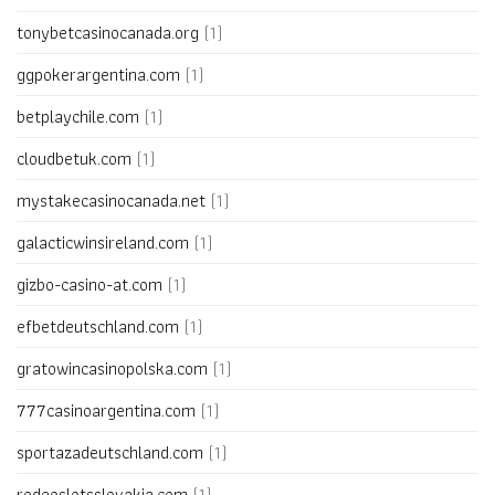
tonybetcasinocanada.org
(1)
ggpokerargentina.com
(1)
betplaychile.com
(1)
cloudbetuk.com
(1)
mystakecasinocanada.net
(1)
galacticwinsireland.com
(1)
gizbo-casino-at.com
(1)
efbetdeutschland.com
(1)
gratowincasinopolska.com
(1)
777casinoargentina.com
(1)
sportazadeutschland.com
(1)
rodeoslotsslovakia.com
(1)