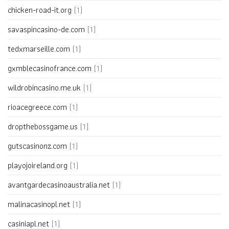
chicken-road-it.org
(1)
savaspincasino-de.com
(1)
tedxmarseille.com
(1)
gxmblecasinofrance.com
(1)
wildrobincasino.me.uk
(1)
rioacegreece.com
(1)
dropthebossgame.us
(1)
gutscasinonz.com
(1)
playojoireland.org
(1)
avantgardecasinoaustralia.net
(1)
malinacasinopl.net
(1)
casiniapl.net
(1)