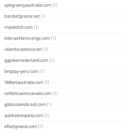
spingrannyaustralia.com
(1)
bassbetgreece.net
(1)
maxbetch.com
(1)
interwettensverige.com
(1)
villentocasinoca.net
(1)
ggpokernederland.com
(1)
betplay-peru.com
(1)
188betaustralia.com
(1)
netbetcasinocanada.com
(1)
gizbocasinobrasil.com
(1)
quickwinespana.com
(1)
efbetgreece.com
(1)