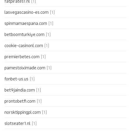
fatpirates1.nl
(1)
lasvegascasino-es.com
(1)
spinmamaespana.com
(1)
betboomturkiye.com
(1)
cookie-casinonl.com
(1)
premierbetes.com
(1)
pamestoiximade.com
(1)
fonbet-us.us
(1)
bet9jaindia.com
(1)
prontobetfi.com
(1)
norsktippingpl.com
(1)
slotseater1.nl
(1)