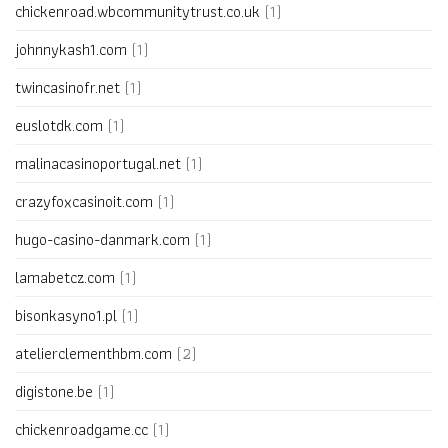
chickenroad.wbcommunitytrust.co.uk
(1)
johnnykash1.com
(1)
twincasinofr.net
(1)
euslotdk.com
(1)
malinacasinoportugal.net
(1)
crazyfoxcasinoit.com
(1)
hugo-casino-danmark.com
(1)
lamabetcz.com
(1)
bisonkasyno1.pl
(1)
atelierclementhbm.com
(2)
digistone.be
(1)
chickenroadgame.cc
(1)