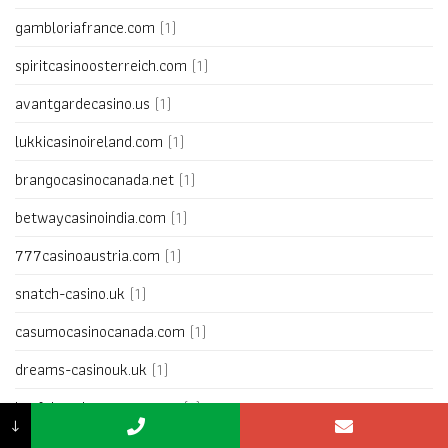
gambloriafrance.com
(1)
spiritcasinoosterreich.com
(1)
avantgardecasino.us
(1)
lukkicasinoireland.com
(1)
brangocasinocanada.net
(1)
betwaycasinoindia.com
(1)
777casinoaustria.com
(1)
snatch-casino.uk
(1)
casumocasinocanada.com
(1)
dreams-casinouk.uk
(1)
betfaircasinoespana.com
(1)
↓
netbetcasinogreece.com
(1)