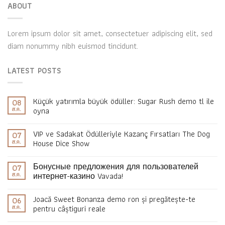
ABOUT
Lorem ipsum dolor sit amet, consectetuer adipiscing elit, sed
diam nonummy nibh euismod tincidunt.
LATEST POSTS
Küçük yatırımla büyük ödüller: Sugar Rush demo tl ile
08
ส.ค.
oyna
VIP ve Sadakat Ödülleriyle Kazanç Fırsatları The Dog
07
ส.ค.
House Dice Show
Бонусные предложения для пользователей
07
ส.ค.
интернет-казино Vavada!
Joacă Sweet Bonanza demo ron și pregătește-te
06
ส.ค.
pentru câștiguri reale