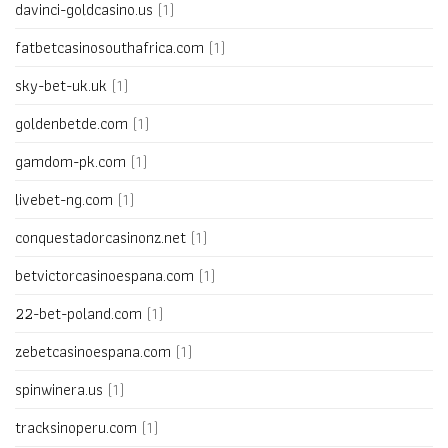
davinci-goldcasino.us
(1)
fatbetcasinosouthafrica.com
(1)
sky-bet-uk.uk
(1)
goldenbetde.com
(1)
gamdom-pk.com
(1)
livebet-ng.com
(1)
conquestadorcasinonz.net
(1)
betvictorcasinoespana.com
(1)
22-bet-poland.com
(1)
zebetcasinoespana.com
(1)
spinwinera.us
(1)
tracksinoperu.com
(1)