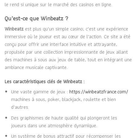
le rend si unique sur le marché des casinos en ligne.
Qu’est-ce que Winbeatz ?
Winbeatz
est plus qu’un simple casino; c’est une expérience
immersive où le joueur est au cœur de l’action. Ce site a été
conçu pour offrir une interface intuitive et attrayante,
propulsée par une collection impressionnante de jeux allant
des machines à sous aux jeux de table, tout en intégrant une
ambiance musicale captivante.
Les caractéristiques clés de Winbeatz :
Une vaste gamme de jeux :
https://winbeatzfrance.com/
machines à sous, poker, blackjack, roulette et bien
d’autres.
Des graphismes de haute qualité qui plongeront les
joueurs dans une atmosphère dynamique.
Un système de bonus attractif pour récompenser les