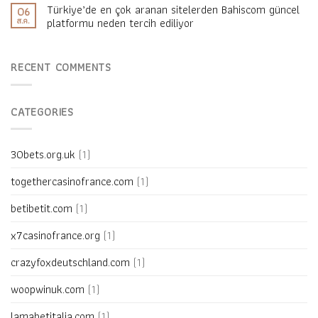
Türkiye’de en çok aranan sitelerden Bahiscom güncel
06
ส.ค.
platformu neden tercih ediliyor
RECENT COMMENTS
CATEGORIES
30bets.org.uk
(1)
togethercasinofrance.com
(1)
betibetit.com
(1)
x7casinofrance.org
(1)
crazyfoxdeutschland.com
(1)
woopwinuk.com
(1)
lamabetitalia.com
(1)