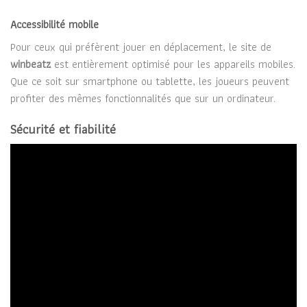
Accessibilité mobile
Pour ceux qui préfèrent jouer en déplacement, le site de
winbeatz
est entièrement optimisé pour les appareils mobiles.
Que ce soit sur smartphone ou tablette, les joueurs peuvent
profiter des mêmes fonctionnalités que sur un ordinateur.
Sécurité et fiabilité