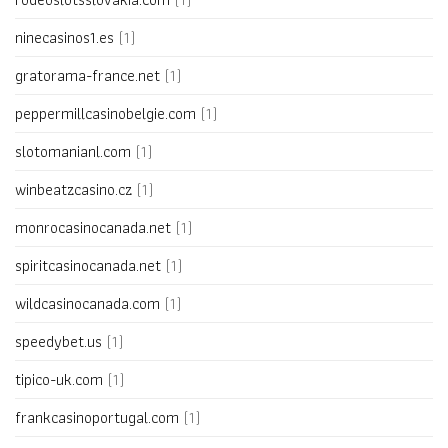
ninecasinos1.es
(1)
gratorama-france.net
(1)
peppermillcasinobelgie.com
(1)
slotomanianl.com
(1)
winbeatzcasino.cz
(1)
monrocasinocanada.net
(1)
spiritcasinocanada.net
(1)
wildcasinocanada.com
(1)
speedybet.us
(1)
tipico-uk.com
(1)
frankcasinoportugal.com
(1)