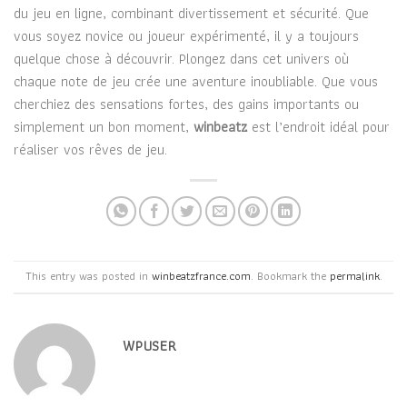
du jeu en ligne, combinant divertissement et sécurité. Que
vous soyez novice ou joueur expérimenté, il y a toujours
quelque chose à découvrir. Plongez dans cet univers où
chaque note de jeu crée une aventure inoubliable. Que vous
cherchiez des sensations fortes, des gains importants ou
simplement un bon moment,
winbeatz
est l’endroit idéal pour
réaliser vos rêves de jeu.
This entry was posted in
winbeatzfrance.com
. Bookmark the
permalink
.
WPUSER