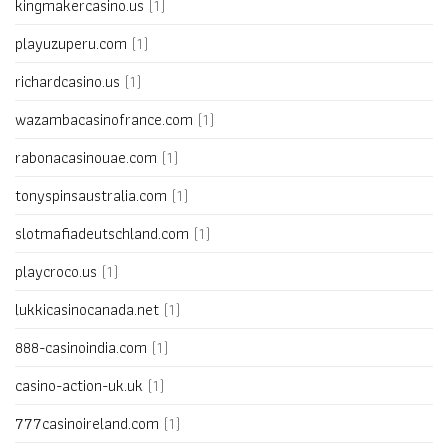
kingmakercasino.us
(1)
playuzuperu.com
(1)
richardcasino.us
(1)
wazambacasinofrance.com
(1)
rabonacasinouae.com
(1)
tonyspinsaustralia.com
(1)
slotmafiadeutschland.com
(1)
playcroco.us
(1)
lukkicasinocanada.net
(1)
888-casinoindia.com
(1)
casino-action-uk.uk
(1)
777casinoireland.com
(1)