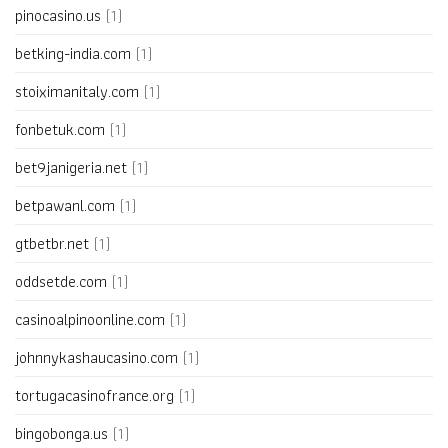
pinocasino.us
(1)
betking-india.com
(1)
stoiximanitaly.com
(1)
fonbetuk.com
(1)
bet9janigeria.net
(1)
betpawanl.com
(1)
gtbetbr.net
(1)
oddsetde.com
(1)
casinoalpinoonline.com
(1)
johnnykashaucasino.com
(1)
tortugacasinofrance.org
(1)
bingobonga.us
(1)