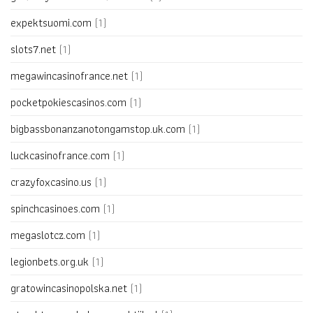
expektsuomi.com
(1)
slots7.net
(1)
megawincasinofrance.net
(1)
pocketpokiescasinos.com
(1)
bigbassbonanzanotongamstop.uk.com
(1)
luckcasinofrance.com
(1)
crazyfoxcasino.us
(1)
spinchcasinoes.com
(1)
megaslotcz.com
(1)
legionbets.org.uk
(1)
gratowincasinopolska.net
(1)