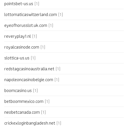
pointsbet-us.us
(1)
lottomaticaswitzerland.com
(1)
eyeofhorusslot.uk.com
(1)
reveryplay1.nl
(1)
royalcasinode.com
(1)
slottica-us.us
(1)
redstagcasinoaustralia.net
(1)
napoleoncasinobelgie.com
(1)
boomcasino.us
(1)
betboommexico.com
(1)
neobetcanada.com
(1)
crickexloginbangladesh.net
(1)