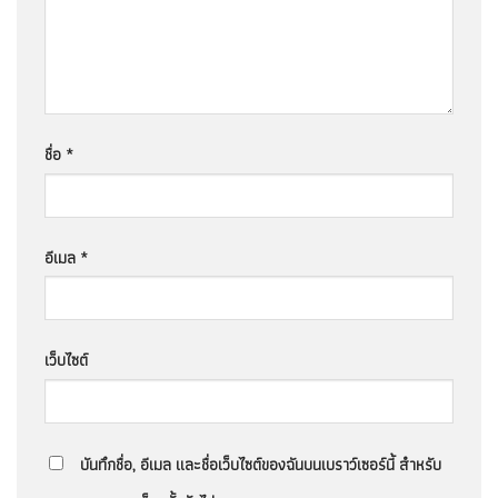
ชื่อ
*
อีเมล
*
เว็บไซต์
บันทึกชื่อ, อีเมล และชื่อเว็บไซต์ของฉันบนเบราว์เซอร์นี้ สำหรับ