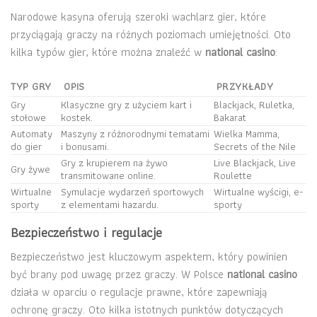
Narodowe kasyna oferują szeroki wachlarz gier, które
przyciągają graczy na różnych poziomach umiejętności. Oto
kilka typów gier, które można znaleźć w
national casino
:
TYP GRY
OPIS
PRZYKŁADY
Gry
Klasyczne gry z użyciem kart i
Blackjack, Ruletka,
stołowe
kostek.
Bakarat
Automaty
Maszyny z różnorodnymi tematami
Wielka Mamma,
do gier
i bonusami.
Secrets of the Nile
Gry z krupierem na żywo
Live Blackjack, Live
Gry żywe
transmitowane online.
Roulette
Wirtualne
Symulacje wydarzeń sportowych
Wirtualne wyścigi, e-
sporty
z elementami hazardu.
sporty
Bezpieczeństwo i regulacje
Bezpieczeństwo jest kluczowym aspektem, który powinien
być brany pod uwagę przez graczy. W Polsce
national casino
działa w oparciu o regulacje prawne, które zapewniają
ochronę graczy. Oto kilka istotnych punktów dotyczących