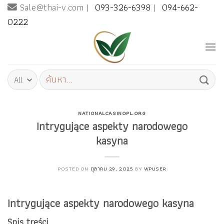
Sale@thai-v.com |
093-326-6398
|
094-662-
Skip
to
0222
content
ค้นหา:
NATIONALCASINOPL.ORG
Intrygujące aspekty narodowego
kasyna
POSTED ON
ตุลาคม 29, 2025
BY
WPUSER
Intrygujące aspekty narodowego kasyna
Spis treści