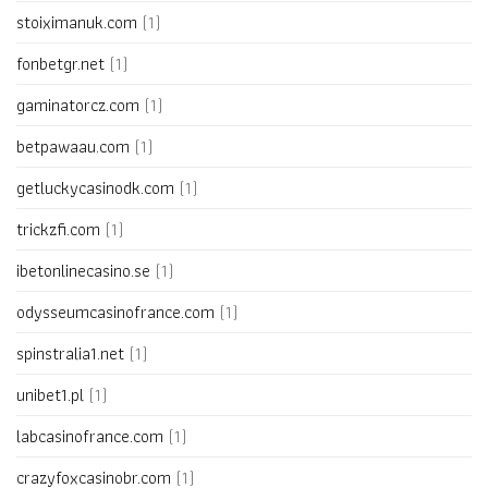
stoiximanuk.com
(1)
fonbetgr.net
(1)
gaminatorcz.com
(1)
betpawaau.com
(1)
getluckycasinodk.com
(1)
trickzfi.com
(1)
ibetonlinecasino.se
(1)
odysseumcasinofrance.com
(1)
spinstralia1.net
(1)
unibet1.pl
(1)
labcasinofrance.com
(1)
crazyfoxcasinobr.com
(1)