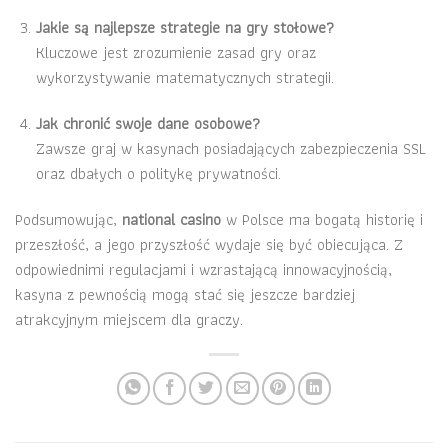
Jakie są najlepsze strategie na gry stołowe?
Kluczowe jest zrozumienie zasad gry oraz
wykorzystywanie matematycznych strategii.
Jak chronić swoje dane osobowe?
Zawsze graj w kasynach posiadających zabezpieczenia SSL
oraz dbałych o politykę prywatności.
Podsumowując,
national casino
w Polsce ma bogatą historię i
przeszłość, a jego przyszłość wydaje się być obiecująca. Z
odpowiednimi regulacjami i wzrastającą innowacyjnością,
kasyna z pewnością mogą stać się jeszcze bardziej
atrakcyjnym miejscem dla graczy.