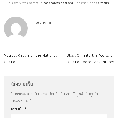
This entry was posted in
nationalcasinopl.org
. Bookmark the
permalink
.
WPUSER
Magical Realm of the National
Blast Off into the World of
Casino
Casino Rocket Adventures
ใส่ความเห็น
อีเมลของคุณจะไม่แสดงให้คนอื่นเห็น
ช่องข้อมูลจำเป็นถูกทำ
เครื่องหมาย
*
ความเห็น
*