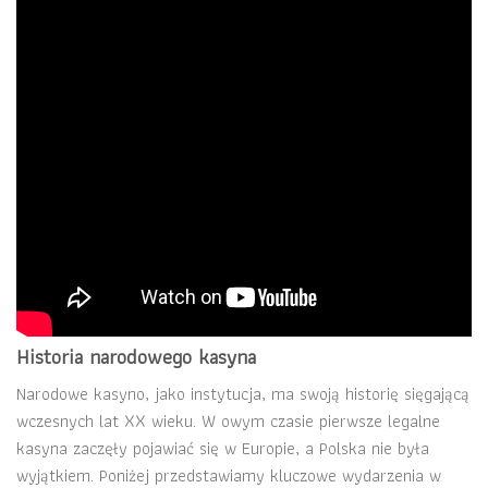
Historia narodowego kasyna
Narodowe kasyno, jako instytucja, ma swoją historię sięgającą
wczesnych lat XX wieku. W owym czasie pierwsze legalne
kasyna zaczęły pojawiać się w Europie, a Polska nie była
wyjątkiem. Poniżej przedstawiamy kluczowe wydarzenia w