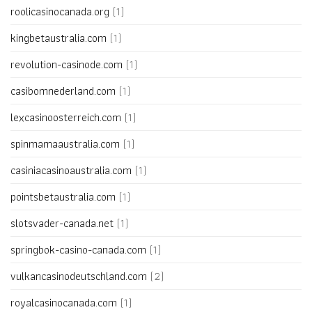
roolicasinocanada.org
(1)
kingbetaustralia.com
(1)
revolution-casinode.com
(1)
casibomnederland.com
(1)
lexcasinoosterreich.com
(1)
spinmamaaustralia.com
(1)
casiniacasinoaustralia.com
(1)
pointsbetaustralia.com
(1)
slotsvader-canada.net
(1)
springbok-casino-canada.com
(1)
vulkancasinodeutschland.com
(2)
royalcasinocanada.com
(1)