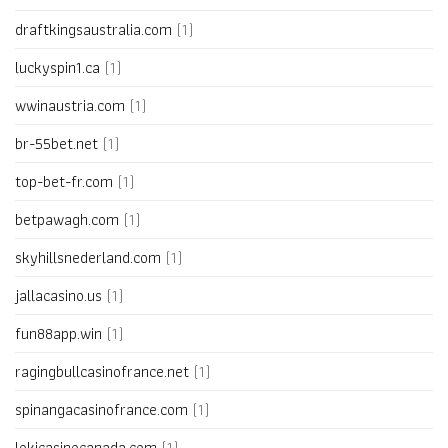
draftkingsaustralia.com
(1)
luckyspin1.ca
(1)
wwinaustria.com
(1)
br-55bet.net
(1)
top-bet-fr.com
(1)
betpawagh.com
(1)
skyhillsnederland.com
(1)
jallacasino.us
(1)
fun88app.win
(1)
ragingbullcasinofrance.net
(1)
spinangacasinofrance.com
(1)
lokicasinocanada.com
(1)