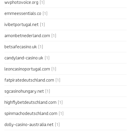
wvphotovoice.org
(1)
emmeessentials.co
(1)
ivibetportugal.net
(1)
amonbetnederland.com
(1)
betsafecasino.uk
(1)
candyland-casino.uk
(1)
leoncasinoportugal.com
(1)
fatpiratedeutschland.com
(1)
sgcasinohungary.net
(1)
highflybetdeutschland.com
(1)
spinmachodeutschland.com
(1)
dolly-casino-australia.net
(1)