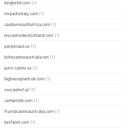
kingbetid.com
(1)
mrpachoitaly.com
(1)
casibomsouthafrica.com
(1)
lexcasinodeutschland.com
(1)
paripesaus.us
(1)
bohocasinoaustralia.net
(1)
pure-casino.us
(1)
bigbasssplash.uk.com
(1)
voxcasino1.pl
(1)
cashpotde.com
(1)
frumzicasinoaustralia.com
(1)
betfannl.com
(1)