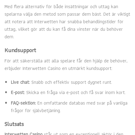
Med flera alternativ för både insättningar och uttag kan
spelarna välja den metod som passar dem bäst. Det är viktigt
att notera att Interwetten har snabba behandlingstider för
uttag, vilket gör att du kan få dina vinster när du behöver
dem.
Kundsupport
För att säkerställa att alla spelare får den hjälp de behöver,
erbjuder Interwetten Casino en utmärkt kundsupport:
Live chat:
Snabb och effektiv support dygnet runt.
E-post:
Skicka en fråga via e-post och få svar inom kort.
FAQ-sektion:
En omfattande databas med svar på vanliga
frågor för självbetjäning.
Slutsats
Interwetten Casino
står ut som en exceptionell aktör i den