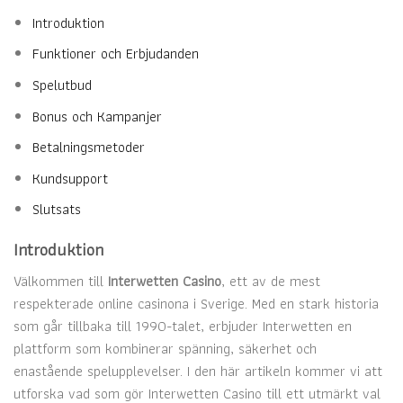
Introduktion
Funktioner och Erbjudanden
Spelutbud
Bonus och Kampanjer
Betalningsmetoder
Kundsupport
Slutsats
Introduktion
Välkommen till
Interwetten Casino
, ett av de mest
respekterade online casinona i Sverige. Med en stark historia
som går tillbaka till 1990-talet, erbjuder Interwetten en
plattform som kombinerar spänning, säkerhet och
enastående spelupplevelser. I den här artikeln kommer vi att
utforska vad som gör Interwetten Casino till ett utmärkt val