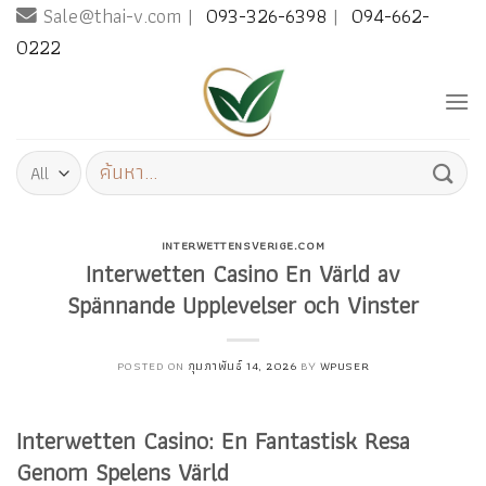
Sale@thai-v.com |
093-326-6398
|
094-662-
Skip
to
0222
content
ค้นหา:
INTERWETTENSVERIGE.COM
Interwetten Casino En Värld av
Spännande Upplevelser och Vinster
POSTED ON
กุมภาพันธ์ 14, 2026
BY
WPUSER
Interwetten Casino: En Fantastisk Resa
Genom Spelens Värld