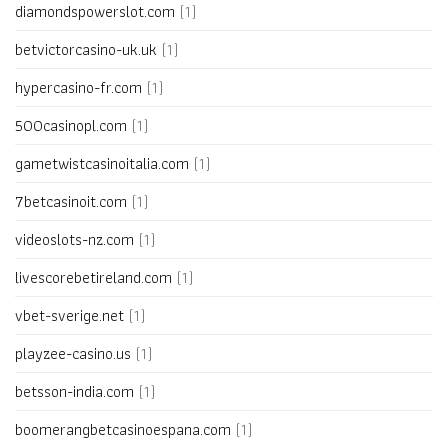
diamondspowerslot.com
(1)
betvictorcasino-uk.uk
(1)
hypercasino-fr.com
(1)
500casinopl.com
(1)
gametwistcasinoitalia.com
(1)
7betcasinoit.com
(1)
videoslots-nz.com
(1)
livescorebetireland.com
(1)
vbet-sverige.net
(1)
playzee-casino.us
(1)
betsson-india.com
(1)
boomerangbetcasinoespana.com
(1)