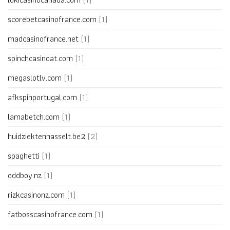
scorebetcasinofrance.com
(1)
madcasinofrance.net
(1)
spinchcasinoat.com
(1)
megaslotlv.com
(1)
afkspinportugal.com
(1)
lamabetch.com
(1)
huidziektenhasselt.be2
(2)
spaghetti
(1)
oddboy.nz
(1)
rizkcasinonz.com
(1)
fatbosscasinofrance.com
(1)