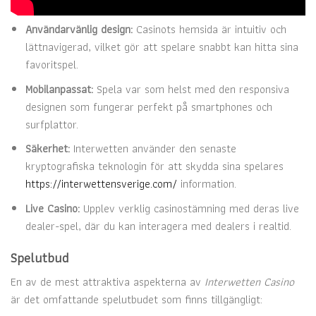
Användarvänlig design:
Casinots hemsida är intuitiv och
lättnavigerad, vilket gör att spelare snabbt kan hitta sina
favoritspel.
Mobilanpassat:
Spela var som helst med den responsiva
designen som fungerar perfekt på smartphones och
surfplattor.
Säkerhet:
Interwetten använder den senaste
kryptografiska teknologin för att skydda sina spelares
https://interwettensverige.com/
information.
Live Casino:
Upplev verklig casinostämning med deras live
dealer-spel, där du kan interagera med dealers i realtid.
Spelutbud
En av de mest attraktiva aspekterna av
Interwetten Casino
är det omfattande spelutbudet som finns tillgängligt: