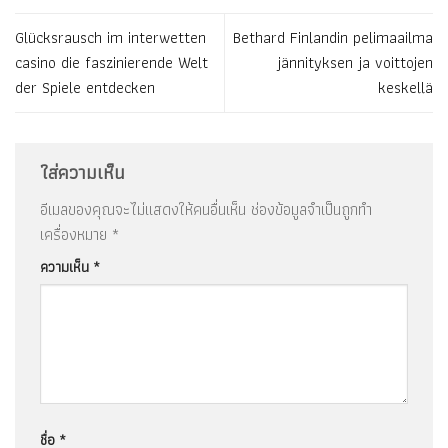
Glücksrausch im interwetten
Bethard Finlandin pelimaailma
casino die faszinierende Welt
jännityksen ja voittojen
der Spiele entdecken
keskellä
ใส่ความเห็น
อีเมลของคุณจะไม่แสดงให้คนอื่นเห็น
ช่องข้อมูลจำเป็นถูกทำ
เครื่องหมาย
*
ความเห็น
*
ชื่อ
*