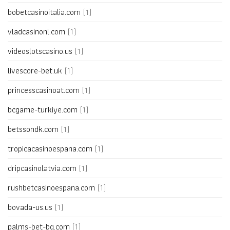
bobetcasinoitalia.com
(1)
vladcasinonl.com
(1)
videoslotscasino.us
(1)
livescore-bet.uk
(1)
princesscasinoat.com
(1)
bcgame-turkiye.com
(1)
betssondk.com
(1)
tropicacasinoespana.com
(1)
dripcasinolatvia.com
(1)
rushbetcasinoespana.com
(1)
bovada-us.us
(1)
palms-bet-bg.com
(1)