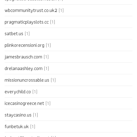
wbcommunitytrust.co.uk2
(1)
pragmaticplayslots.cc
(1)
satbet.us
(1)
plinkorecensioni.org
(1)
jamesbrausch.com
(1)
drelanaashley.com
(1)
missionuncrossable.us
(1)
everychild.co
(1)
icecasinogreece.net
(1)
staycasino.us
(1)
funbetuk.uk
(1)