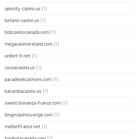
spincity-casino.us
(1)
betano-casino.us
(1)
bobcasinocanada.com
(1)
megacasinoireland.com
(1)
unibet-fr.net
(1)
cocoacasino.us
(1)
paradise8casinoes.com
(1)
karambacasino.us
(1)
sweet-bonanza-france.com
(1)
bingocasinosverige.com
(1)
melbetfrance.net
(1)
tombolacanada.com
(1)