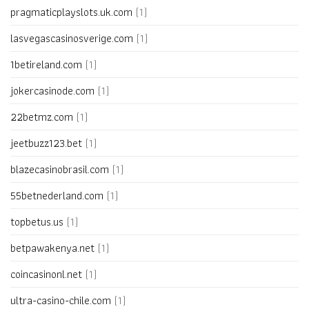
pragmaticplayslots.uk.com
(1)
lasvegascasinosverige.com
(1)
1betireland.com
(1)
jokercasinode.com
(1)
22betmz.com
(1)
jeetbuzz123.bet
(1)
blazecasinobrasil.com
(1)
55betnederland.com
(1)
topbetus.us
(1)
betpawakenya.net
(1)
coincasinonl.net
(1)
ultra-casino-chile.com
(1)