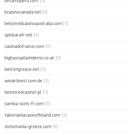
betamoperu.com
(1)
bcasinocanada.net
(1)
betonredcasinoaustralia.com
(1)
spinbarafr.net
(1)
casinadofrance.com
(1)
bigbasssplashdemo.co.uk
(1)
betriotgreece.net
(1)
winairlines1.com.de
(1)
betonredcasino1.pl
(1)
samba-slots-fr.com
(1)
talismaniacasinofinland.com
(1)
slotomania-greece.com
(1)