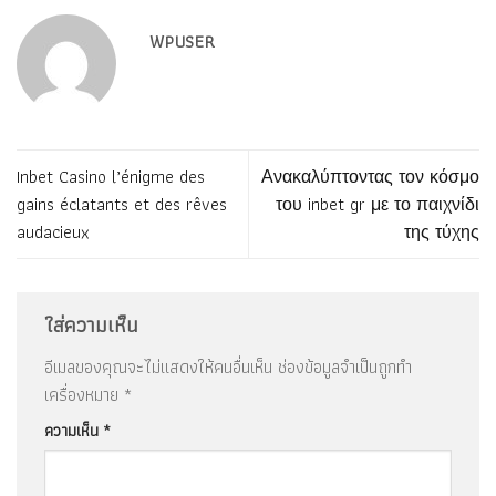
WPUSER
Inbet Casino l’énigme des
Ανακαλύπτοντας τον κόσμο
gains éclatants et des rêves
του inbet gr με το παιχνίδι
audacieux
της τύχης
ใส่ความเห็น
อีเมลของคุณจะไม่แสดงให้คนอื่นเห็น
ช่องข้อมูลจำเป็นถูกทำ
เครื่องหมาย
*
ความเห็น
*