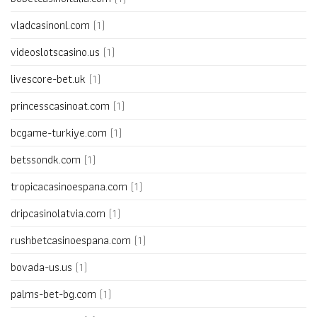
vladcasinonl.com
(1)
videoslotscasino.us
(1)
livescore-bet.uk
(1)
princesscasinoat.com
(1)
bcgame-turkiye.com
(1)
betssondk.com
(1)
tropicacasinoespana.com
(1)
dripcasinolatvia.com
(1)
rushbetcasinoespana.com
(1)
bovada-us.us
(1)
palms-bet-bg.com
(1)