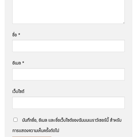
ชื่อ
*
อีเมล
*
เว็บไซต์
บันทึกชื่อ, อีเมล และชื่อเว็บไซต์ของฉันบนเบราว์เซอร์นี้ สำหรับ
การแสดงความเห็นครั้งถัดไป