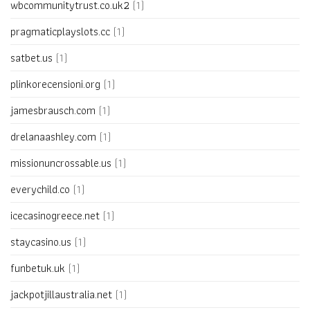
wbcommunitytrust.co.uk2
(1)
pragmaticplayslots.cc
(1)
satbet.us
(1)
plinkorecensioni.org
(1)
jamesbrausch.com
(1)
drelanaashley.com
(1)
missionuncrossable.us
(1)
everychild.co
(1)
icecasinogreece.net
(1)
staycasino.us
(1)
funbetuk.uk
(1)
jackpotjillaustralia.net
(1)