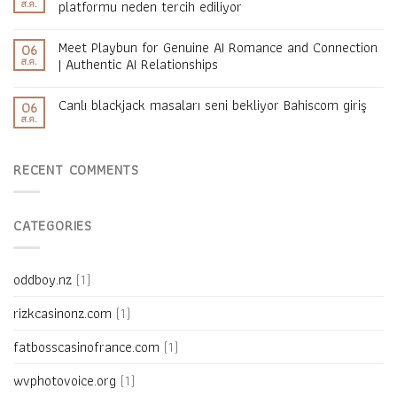
ส.ค.
platformu neden tercih ediliyor
Meet Playbun for Genuine AI Romance and Connection
06
ส.ค.
| Authentic AI Relationships
Canlı blackjack masaları seni bekliyor Bahiscom giriş
06
ส.ค.
RECENT COMMENTS
CATEGORIES
oddboy.nz
(1)
rizkcasinonz.com
(1)
fatbosscasinofrance.com
(1)
wvphotovoice.org
(1)