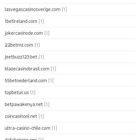
lasvegascasinosverige.com
(1)
1betireland.com
(1)
jokercasinode.com
(1)
22betmz.com
(1)
jeetbuzz123.bet
(1)
blazecasinobrasil.com
(1)
55betnederland.com
(1)
topbetus.us
(1)
betpawakenya.net
(1)
coincasinonl.net
(1)
ultra-casino-chile.com
(1)
dafabetapp.app
(1)