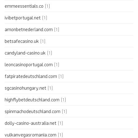
emmeessentials.co
(1)
ivibetportugal.net
(1)
amonbetnederland.com
(1)
betsafecasino.uk
(1)
candyland-casino.uk
(1)
leoncasinoportugal.com
(1)
fatpiratedeutschland.com
(1)
sgcasinohungary.net
(1)
highflybetdeutschland.com
(1)
spinmachodeutschland.com
(1)
dolly-casino-australia.net
(1)
vulkanvegasromania.com
(1)