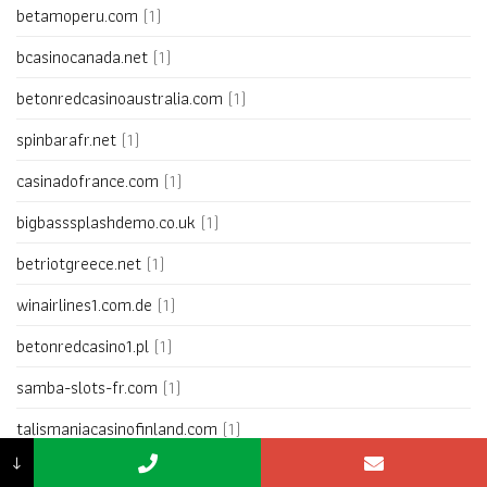
betamoperu.com
(1)
bcasinocanada.net
(1)
betonredcasinoaustralia.com
(1)
spinbarafr.net
(1)
casinadofrance.com
(1)
bigbasssplashdemo.co.uk
(1)
betriotgreece.net
(1)
winairlines1.com.de
(1)
betonredcasino1.pl
(1)
samba-slots-fr.com
(1)
talismaniacasinofinland.com
(1)
↓
slotomania-greece.com
(1)