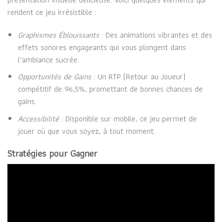
rendent ce jeu irrésistible :
Graphismes Éblouissants
: Des animations vibrantes et des
effets sonores engageants qui vous plongent dans
l’ambiance sucrée.
Opportunités de Gains
: Un RTP (Retour au Joueur)
compétitif de 96,5%, promettant de bonnes chances de
gains.
Accessibilité
: Disponible sur mobile, ce jeu permet de
jouer où que vous soyez, à tout moment.
Stratégies pour Gagner