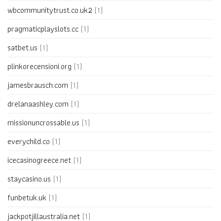
wbcommunitytrust.co.uk2
(1)
pragmaticplayslots.cc
(1)
satbet.us
(1)
plinkorecensioni.org
(1)
jamesbrausch.com
(1)
drelanaashley.com
(1)
missionuncrossable.us
(1)
everychild.co
(1)
icecasinogreece.net
(1)
staycasino.us
(1)
funbetuk.uk
(1)
jackpotjillaustralia.net
(1)