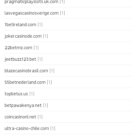
pragmaticplayslots.uk.com
(1)
lasvegascasinosverige.com
(1)
1betireland.com
(1)
jokercasinode.com
(1)
22betmz.com
(1)
jeetbuzz123.bet
(1)
blazecasinobrasil.com
(1)
55betnederland.com
(1)
topbetus.us
(1)
betpawakenya.net
(1)
coincasinonl.net
(1)
ultra-casino-chile.com
(1)