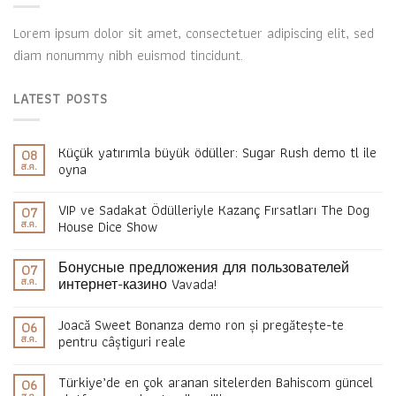
Lorem ipsum dolor sit amet, consectetuer adipiscing elit, sed
diam nonummy nibh euismod tincidunt.
LATEST POSTS
Küçük yatırımla büyük ödüller: Sugar Rush demo tl ile
08
ส.ค.
oyna
VIP ve Sadakat Ödülleriyle Kazanç Fırsatları The Dog
07
ส.ค.
House Dice Show
Бонусные предложения для пользователей
07
ส.ค.
интернет-казино Vavada!
Joacă Sweet Bonanza demo ron și pregătește-te
06
ส.ค.
pentru câștiguri reale
Türkiye’de en çok aranan sitelerden Bahiscom güncel
06