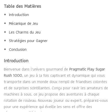
Table des Matières
Introduction
Mécanique de Jeu
Les Charms du Jeu
Stratégies pour Gagner
Conclusion
Introduction
Bienvenue dans l’univers gourmand de
Pragmatic Play Sugar
Rush 1000
, un jeu à la fois captivant et dynamique qui vous
transporte dans un monde doux rempli de friandises colorées
et de surprises scintillantes. Conçu pour ravir les amateurs de
machines à sous, ce jeu propose des aventures à chaque
rotation de rouleau. Nouveau joueur ou expert, préparez-vous
pour une expérience qui éveille les sens et offre des