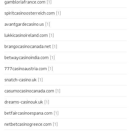
gambloriafrance.com
(1)
spiritcasinoosterreich.com
(1)
avantgardecasino.us
(1)
lukkicasinoireland.com
(1)
brangocasinocanada.net
(1)
betwaycasinoindia.com
(1)
777casinoaustria.com
(1)
snatch-casino.uk
(1)
casumocasinocanada.com
(1)
dreams-casinouk.uk
(1)
betfaircasinoespana.com
(1)
netbetcasinogreece.com
(1)