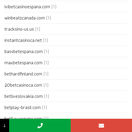
ivibetcasinoespana.com
(1)
winbeatzcanada.com
(1)
tracksino-us.us
(1)
instantcasinoca.net
(1)
bassbetespana.com
(1)
maxbetespana.com
(1)
bethardfinland.com
(1)
20betcasinoca.com
(1)
betliveslovakia.com
(1)
betplay-brasil.com
(1)
betfuryespana.com
(1)
↓
betcliccasinocanada.com
(1)