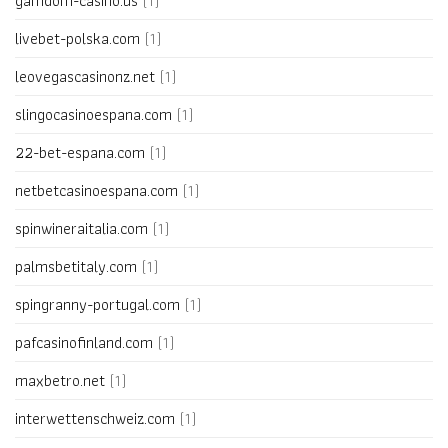
gamdom-casino.us
(1)
livebet-polska.com
(1)
leovegascasinonz.net
(1)
slingocasinoespana.com
(1)
22-bet-espana.com
(1)
netbetcasinoespana.com
(1)
spinwineraitalia.com
(1)
palmsbetitaly.com
(1)
spingranny-portugal.com
(1)
pafcasinofinland.com
(1)
maxbetro.net
(1)
interwettenschweiz.com
(1)