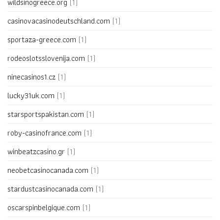
wildsinogreece.org
(1)
casinovacasinodeutschland.com
(1)
sportaza-greece.com
(1)
rodeoslotsslovenija.com
(1)
ninecasinos1.cz
(1)
lucky31uk.com
(1)
starsportspakistan.com
(1)
roby-casinofrance.com
(1)
winbeatzcasino.gr
(1)
neobetcasinocanada.com
(1)
stardustcasinocanada.com
(1)
oscarspinbelgique.com
(1)