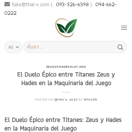
Sale@thai-v.com |
093-326-6398
|
094-662-
Skip
to
0222
content
ค้นหา:
ZEUSVSHADESSLOT.ORG
El Duelo Épico entre Titanes Zeus y
Hades en la Maquinaria del Juego
POSTED ON
ตุลาคม 6, 2025
BY
WPUSER
El Duelo Épico entre Titanes: Zeus y Hades
en la Maquinaria del Juego