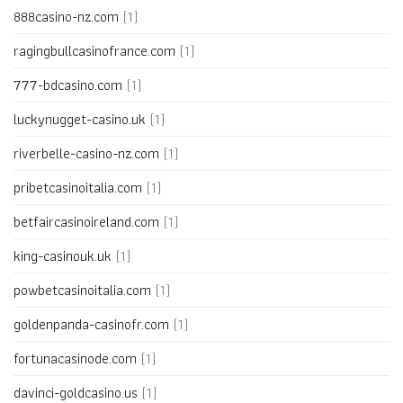
888casino-nz.com
(1)
ragingbullcasinofrance.com
(1)
777-bdcasino.com
(1)
luckynugget-casino.uk
(1)
riverbelle-casino-nz.com
(1)
pribetcasinoitalia.com
(1)
betfaircasinoireland.com
(1)
king-casinouk.uk
(1)
powbetcasinoitalia.com
(1)
goldenpanda-casinofr.com
(1)
fortunacasinode.com
(1)
davinci-goldcasino.us
(1)