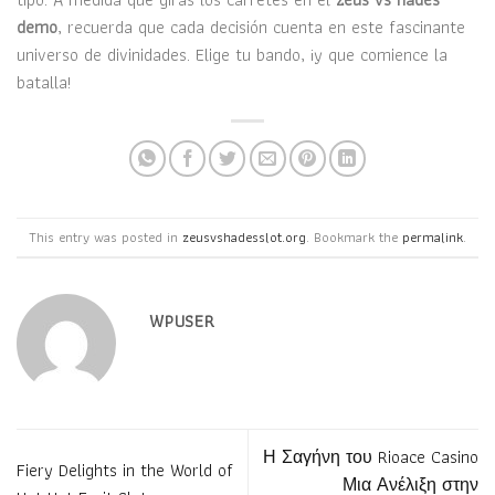
demo
, recuerda que cada decisión cuenta en este fascinante
universo de divinidades. Elige tu bando, ¡y que comience la
batalla!
This entry was posted in
zeusvshadesslot.org
. Bookmark the
permalink
.
WPUSER
Η Σαγήνη του Rioace Casino
Fiery Delights in the World of
Μια Ανέλιξη στην