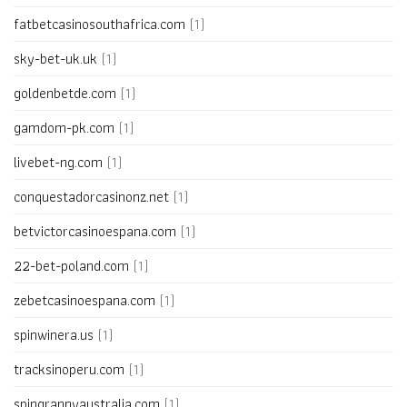
fatbetcasinosouthafrica.com
(1)
sky-bet-uk.uk
(1)
goldenbetde.com
(1)
gamdom-pk.com
(1)
livebet-ng.com
(1)
conquestadorcasinonz.net
(1)
betvictorcasinoespana.com
(1)
22-bet-poland.com
(1)
zebetcasinoespana.com
(1)
spinwinera.us
(1)
tracksinoperu.com
(1)
spingrannyaustralia.com
(1)