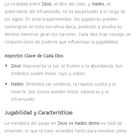
La rivalidad entre
Zeus
, el dios del cielo, y
Hades
, el
gobernante del inframundo, se ha perpetuado a lo largo de
los siglos. En esta tragamonedas, los jugadores pueden
sumergirse en esta narrativa épica, poniendo a prueba su
destino mientras giran los carretes. Cada dios trae consigo un
conjunto único de poderes que influencian la jugabilidad.
Aspectos Clave de Cada Dios
Zeus:
Representa la luz, el trueno y la abundancia. Sus
símbolos suelen incluir rayo y nubes.
Hades:
Simboliza las sombras, la riqueza oculta y la
muerte. Sus íconos pueden incluir calaveras y el
inframundo.
Jugabilidad y Características
La mecánica del juego en
Zeus vs Hades demo
es fácil de
entender, lo que la hace accesible tanto para novatos como