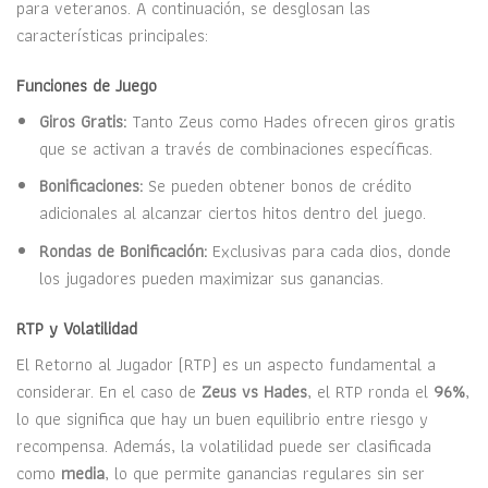
para veteranos. A continuación, se desglosan las
características principales:
Funciones de Juego
Giros Gratis:
Tanto Zeus como Hades ofrecen giros gratis
que se activan a través de combinaciones específicas.
Bonificaciones:
Se pueden obtener bonos de crédito
adicionales al alcanzar ciertos hitos dentro del juego.
Rondas de Bonificación:
Exclusivas para cada dios, donde
los jugadores pueden maximizar sus ganancias.
RTP y Volatilidad
El Retorno al Jugador (RTP) es un aspecto fundamental a
considerar. En el caso de
Zeus vs Hades
, el RTP ronda el
96%
,
lo que significa que hay un buen equilibrio entre riesgo y
recompensa. Además, la volatilidad puede ser clasificada
como
media
, lo que permite ganancias regulares sin ser