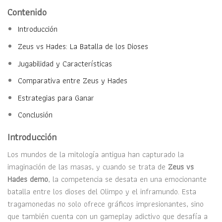
Contenido
Introducción
Zeus vs Hades: La Batalla de los Dioses
Jugabilidad y Características
Comparativa entre Zeus y Hades
Estrategias para Ganar
Conclusión
Introducción
Los mundos de la mitología antigua han capturado la
imaginación de las masas, y cuando se trata de
Zeus vs
Hades demo
, la competencia se desata en una emocionante
batalla entre los dioses del Olimpo y el inframundo. Esta
tragamonedas no solo ofrece gráficos impresionantes, sino
que también cuenta con un gameplay adictivo que desafía a