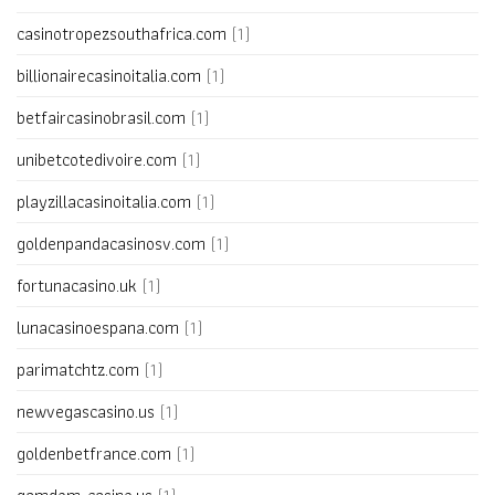
casinotropezsouthafrica.com
(1)
billionairecasinoitalia.com
(1)
betfaircasinobrasil.com
(1)
unibetcotedivoire.com
(1)
playzillacasinoitalia.com
(1)
goldenpandacasinosv.com
(1)
fortunacasino.uk
(1)
lunacasinoespana.com
(1)
parimatchtz.com
(1)
newvegascasino.us
(1)
goldenbetfrance.com
(1)