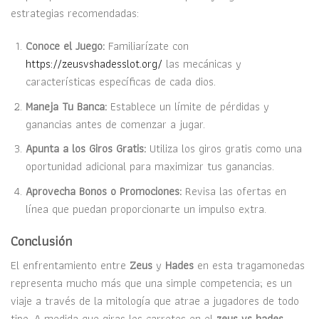
estrategias recomendadas:
Conoce el Juego:
Familiarízate con
https://zeusvshadesslot.org/
las mecánicas y
características específicas de cada dios.
Maneja Tu Banca:
Establece un límite de pérdidas y
ganancias antes de comenzar a jugar.
Apunta a los Giros Gratis:
Utiliza los giros gratis como una
oportunidad adicional para maximizar tus ganancias.
Aprovecha Bonos o Promociones:
Revisa las ofertas en
línea que puedan proporcionarte un impulso extra.
Conclusión
El enfrentamiento entre
Zeus
y
Hades
en esta tragamonedas
representa mucho más que una simple competencia; es un
viaje a través de la mitología que atrae a jugadores de todo
tipo. A medida que giras los carretes en el
zeus vs hades