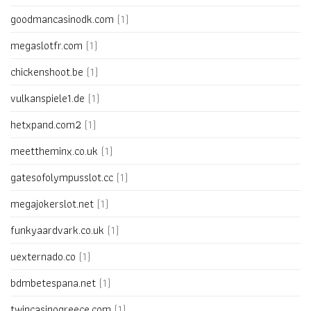
goodmancasinodk.com
(1)
megaslotfr.com
(1)
chickenshoot.be
(1)
vulkanspiele1.de
(1)
hetxpand.com2
(1)
meettheminx.co.uk
(1)
gatesofolympusslot.cc
(1)
megajokerslot.net
(1)
funkyaardvark.co.uk
(1)
uexternado.co
(1)
bdmbetespana.net
(1)
twincasinogreece.com
(1)