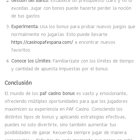
Gestión del Banco:
Establece un presupuesto claro y no lo
excedas. Jugar con bonos puede hacerte perder la noción
de tus gastos.
Experimenta:
Usa los bonus para probar nuevos juegos que
normalmente no jugarías. Esto puede llevarte
https://casinopafespana.com/
a encontrar nuevos
favoritos.
Conoce los Límites:
Familiarízate con los límites de tiempo
y cantidad de apuesta impuestas por el bonus.
Conclusión
El mundo de los
paf casino bonus
es vasto y emocionante,
ofreciendo múltiples oportunidades para que los jugadores
maximicen su experiencia en PAF Casino. Conociendo los
distintos tipos de bonus y aplicando estrategias efectivas,
puedes no solo divertirte, sino también aumentar tus
posibilidades de ganar. Recuerda siempre jugar de manera