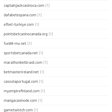
captainjackcasinoca.com
(1)
dafabetespana.com
(1)
efbet-turkiye.com
(1)
pointsbetcasinocanada.org
(1)
fun88-mx.net
(1)
sportsbetcanada.net
(1)
marathonbetbrasil.com
(1)
betmasterireland.net
(1)
casoolaportugal.com
(1)
myempirefinland.com
(1)
mangacasinode.com
(1)
gametwistch.com
(1)