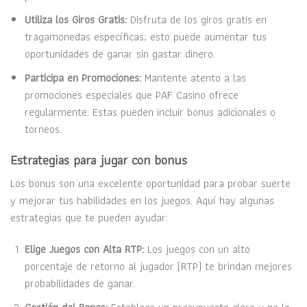
Utiliza los Giros Gratis:
Disfruta de los giros gratis en
tragamonedas específicas; esto puede aumentar tus
oportunidades de ganar sin gastar dinero.
Participa en Promociones:
Mantente atento a las
promociones especiales que PAF Casino ofrece
regularmente. Estas pueden incluir bonus adicionales o
torneos.
Estrategias para jugar con bonus
Los bonus son una excelente oportunidad para probar suerte
y mejorar tus habilidades en los juegos. Aquí hay algunas
estrategias que te pueden ayudar:
Elige Juegos con Alta RTP:
Los juegos con un alto
porcentaje de retorno al jugador (RTP) te brindan mejores
probabilidades de ganar.