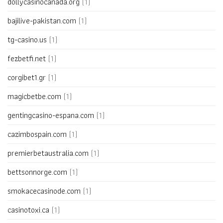
dollycasinocanada.org
(1)
bajilive-pakistan.com
(1)
tg-casino.us
(1)
fezbetfi.net
(1)
corgibet1.gr
(1)
magicbetbe.com
(1)
gentingcasino-espana.com
(1)
cazimbospain.com
(1)
premierbetaustralia.com
(1)
bettsonnorge.com
(1)
smokacecasinode.com
(1)
casinotoxi.ca
(1)