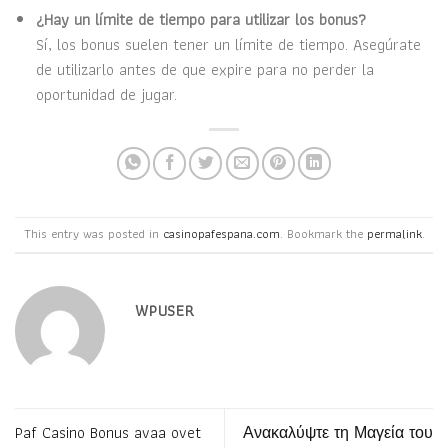
¿Hay un límite de tiempo para utilizar los bonus?
Sí, los bonus suelen tener un límite de tiempo. Asegúrate
de utilizarlo antes de que expire para no perder la
oportunidad de jugar.
This entry was posted in
casinopafespana.com
. Bookmark the
permalink
.
WPUSER
Paf Casino Bonus avaa ovet
Ανακαλύψτε τη Μαγεία του