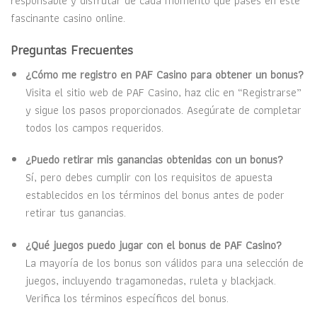
responsable y disfrutar de cada momento que pases en este
fascinante casino online.
Preguntas Frecuentes
¿Cómo me registro en PAF Casino para obtener un bonus?
Visita el sitio web de PAF Casino, haz clic en “Registrarse”
y sigue los pasos proporcionados. Asegúrate de completar
todos los campos requeridos.
¿Puedo retirar mis ganancias obtenidas con un bonus?
Sí, pero debes cumplir con los requisitos de apuesta
establecidos en los términos del bonus antes de poder
retirar tus ganancias.
¿Qué juegos puedo jugar con el bonus de PAF Casino?
La mayoría de los bonus son válidos para una selección de
juegos, incluyendo tragamonedas, ruleta y blackjack.
Verifica los términos específicos del bonus.