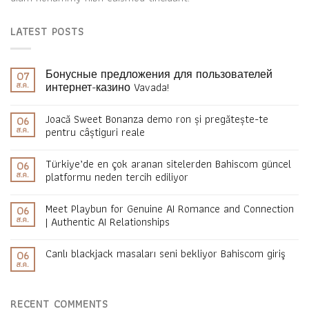
LATEST POSTS
Бонусные предложения для пользователей
07
ส.ค.
интернет-казино Vavada!
Joacă Sweet Bonanza demo ron și pregătește-te
06
ส.ค.
pentru câștiguri reale
Türkiye’de en çok aranan sitelerden Bahiscom güncel
06
ส.ค.
platformu neden tercih ediliyor
Meet Playbun for Genuine AI Romance and Connection
06
ส.ค.
| Authentic AI Relationships
Canlı blackjack masaları seni bekliyor Bahiscom giriş
06
ส.ค.
RECENT COMMENTS