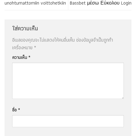
unohtumattomiin voittohetkiin
Bassbet μέσω Εύκολου Login
ใส่ความเห็น
อีเมลของคุณจะไม่แสดงให้คนอื่นเห็น
ช่องข้อมูลจำเป็นถูกทำ
เครื่องหมาย
*
ความเห็น
*
ชื่อ
*