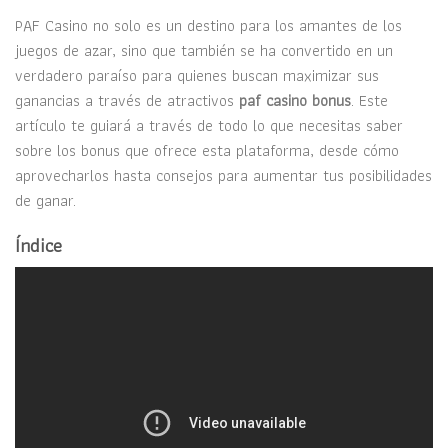
PAF Casino no solo es un destino para los amantes de los
juegos de azar, sino que también se ha convertido en un
verdadero paraíso para quienes buscan maximizar sus
ganancias a través de atractivos
paf casino bonus
. Este
artículo te guiará a través de todo lo que necesitas saber
sobre los bonus que ofrece esta plataforma, desde cómo
aprovecharlos hasta consejos para aumentar tus posibilidades
de ganar.
Índice