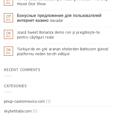
ส.ค.
House Dice Show
Бонусные предложения для пользователей
07
ส.ค.
интернет-казино Vavada!
Joacă Sweet Bonanza demo ron și pregătește-te
06
ส.ค.
pentru câștiguri reale
Türkiye’de en çok aranan sitelerden Bahiscom güncel
06
ส.ค.
platformu neden tercih ediliyor
RECENT COMMENTS
CATEGORIES
pinup-casinomexico.com
(1)
skybetitalia.com
(1)