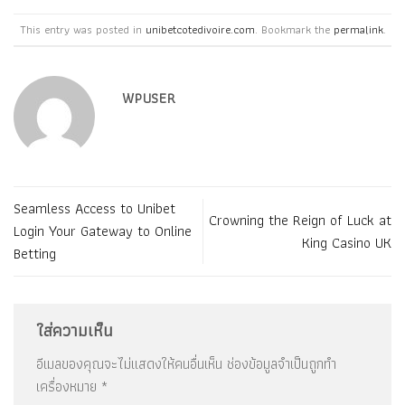
This entry was posted in
unibetcotedivoire.com
. Bookmark the
permalink
.
WPUSER
Seamless Access to Unibet
Crowning the Reign of Luck at
Login Your Gateway to Online
King Casino UK
Betting
ใส่ความเห็น
อีเมลของคุณจะไม่แสดงให้คนอื่นเห็น
ช่องข้อมูลจำเป็นถูกทำ
เครื่องหมาย
*