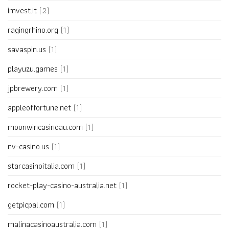
imvest.it
(2)
ragingrhino.org
(1)
savaspin.us
(1)
playuzu.games
(1)
jpbrewery.com
(1)
appleoffortune.net
(1)
moonwincasinoau.com
(1)
nv-casino.us
(1)
starcasinoitalia.com
(1)
rocket-play-casino-australia.net
(1)
getpicpal.com
(1)
malinacasinoaustralia.com
(1)