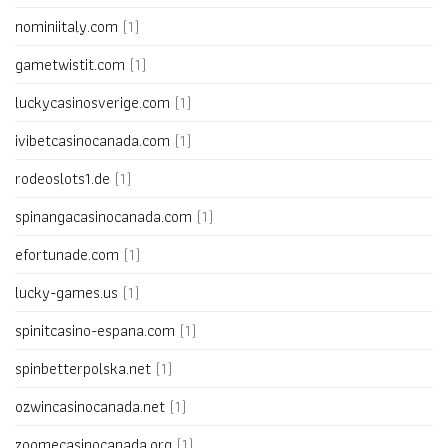
nominiitaly.com
(1)
gametwistit.com
(1)
luckycasinosverige.com
(1)
ivibetcasinocanada.com
(1)
rodeoslots1.de
(1)
spinangacasinocanada.com
(1)
efortunade.com
(1)
lucky-games.us
(1)
spinitcasino-espana.com
(1)
spinbetterpolska.net
(1)
ozwincasinocanada.net
(1)
zoomecasinocanada.org
(1)