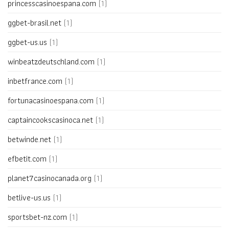
princesscasinoespana.com
(1)
ggbet-brasil.net
(1)
ggbet-us.us
(1)
winbeatzdeutschland.com
(1)
inbetfrance.com
(1)
fortunacasinoespana.com
(1)
captaincookscasinoca.net
(1)
betwinde.net
(1)
efbetit.com
(1)
planet7casinocanada.org
(1)
betlive-us.us
(1)
sportsbet-nz.com
(1)