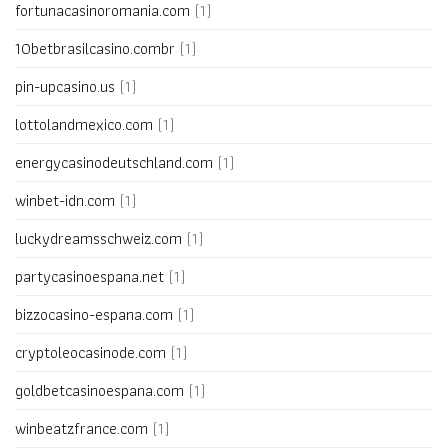
fortunacasinoromania.com
(1)
10betbrasilcasino.combr
(1)
pin-upcasino.us
(1)
lottolandmexico.com
(1)
energycasinodeutschland.com
(1)
winbet-idn.com
(1)
luckydreamsschweiz.com
(1)
partycasinoespana.net
(1)
bizzocasino-espana.com
(1)
cryptoleocasinode.com
(1)
goldbetcasinoespana.com
(1)
winbeatzfrance.com
(1)