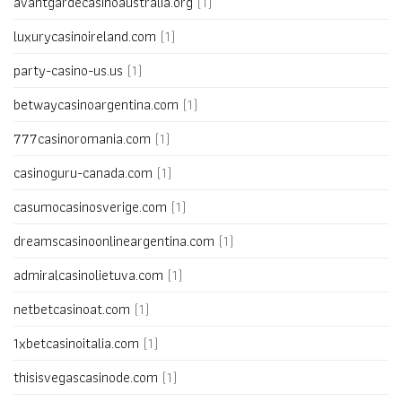
avantgardecasinoaustralia.org
(1)
luxurycasinoireland.com
(1)
party-casino-us.us
(1)
betwaycasinoargentina.com
(1)
777casinoromania.com
(1)
casinoguru-canada.com
(1)
casumocasinosverige.com
(1)
dreamscasinoonlineargentina.com
(1)
admiralcasinolietuva.com
(1)
netbetcasinoat.com
(1)
1xbetcasinoitalia.com
(1)
thisisvegascasinode.com
(1)