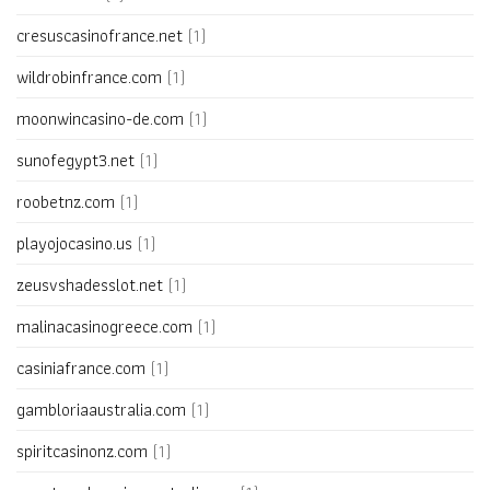
cresuscasinofrance.net
(1)
wildrobinfrance.com
(1)
moonwincasino-de.com
(1)
sunofegypt3.net
(1)
roobetnz.com
(1)
playojocasino.us
(1)
zeusvshadesslot.net
(1)
malinacasinogreece.com
(1)
casiniafrance.com
(1)
gambloriaaustralia.com
(1)
spiritcasinonz.com
(1)