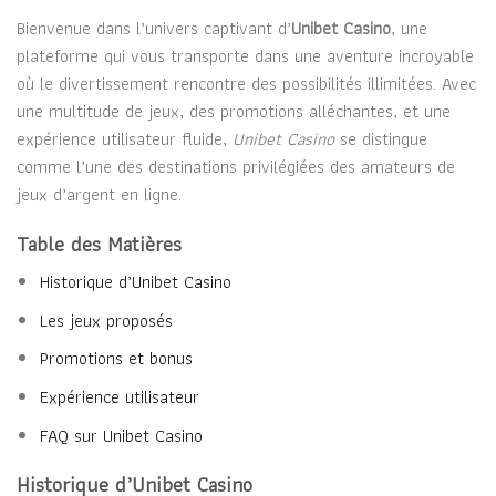
Bienvenue dans l’univers captivant d’
Unibet Casino
, une
plateforme qui vous transporte dans une aventure incroyable
où le divertissement rencontre des possibilités illimitées. Avec
une multitude de jeux, des promotions alléchantes, et une
expérience utilisateur fluide,
Unibet Casino
se distingue
comme l’une des destinations privilégiées des amateurs de
jeux d’argent en ligne.
Table des Matières
Historique d’Unibet Casino
Les jeux proposés
Promotions et bonus
Expérience utilisateur
FAQ sur Unibet Casino
Historique d’Unibet Casino