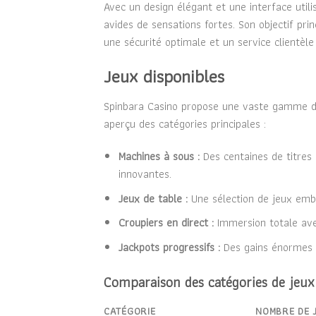
Avec un design élégant et une interface utilis
avides de sensations fortes. Son objectif pri
une sécurité optimale et un service clientèle 
Jeux disponibles
Spinbara Casino propose une vaste gamme de 
aperçu des catégories principales :
Machines à sous :
Des centaines de titres 
innovantes.
Jeux de table :
Une sélection de jeux embl
Croupiers en direct :
Immersion totale ave
Jackpots progressifs :
Des gains énormes à
Comparaison des catégories de jeux
CATÉGORIE
NOMBRE DE 