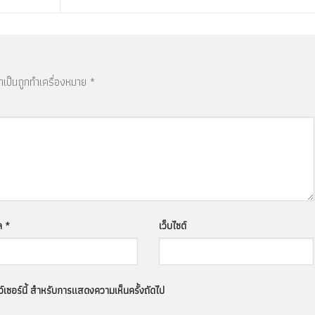
จำเป็นถูกทำเครื่องหมาย
*
มล
*
เว็บไซต์
าว์เซอร์นี้ สำหรับการแสดงความเห็นครั้งถัดไป