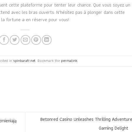
sent cette plateforme pour tenter leur chance. Que vous soyez un
ttend avec les bras ouverts. N’hésitez pas à plonger dans cette
 la fortune a en réserve pour vous!
osted in
spinbarafr.net
. Bookmark the
permalink
.
Betonred Casino Unleashes Thrilling Adventure
zmieniają
Gaming Delight