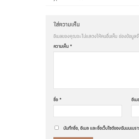
ใส่ความเห็น
อีเมลของคุณจะไม่แสดงให้คนอื่นเห็น
ช่องข้อมูล
ความเห็น
*
ชื่อ
*
อีเ
บันทึกชื่อ, อีเมล และชื่อเว็บไซต์ของฉันบนเบร