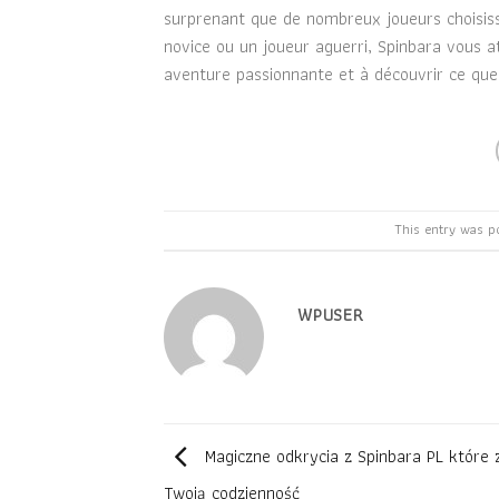
surprenant que de nombreux joueurs choisis
novice ou un joueur aguerri, Spinbara vous a
aventure passionnante et à découvrir ce que
This entry was p
WPUSER
Magiczne odkrycia z Spinbara PL które 
Twoją codzienność