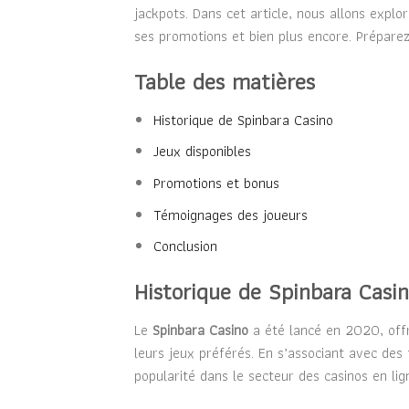
jackpots. Dans cet article, nous allons explor
ses promotions et bien plus encore. Préparez
Table des matières
Historique de Spinbara Casino
Jeux disponibles
Promotions et bonus
Témoignages des joueurs
Conclusion
Historique de Spinbara Casi
Le
Spinbara Casino
a été lancé en 2020, offr
leurs jeux préférés. En s’associant avec des
popularité dans le secteur des casinos en lig