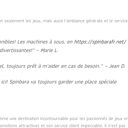
n seulement les jeux, mais aussi l’ambiance générale et le service
ponibles! Les machines à sous, en
https://spinbarafr.net/
divertissantes!” –
Marie L.
el, toujours prêt à m’aider en cas de besoin.” –
Jean D.
ici! Spinbara va toujours garder une place spéciale
mme une destination incontournable pour les passionnés de jeux e
romotions attractives et son service client impeccable, il n’est pas