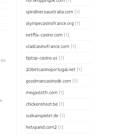
norsktippinguk.com
(1)
spindineroaustralia.com
(1)
olympecasinofrance.org
(1)
netflix-casino.com
(1)
vladcasinofrance.com
(1)
tiptop-casino.us
(1)
res
20betcasinoportugal.net
(1)
goodmancasinodk.com
(1)
megaslotfr.com
(1)
x.
chickenshoot.be
(1)
vulkanspiele1.de
(1)
hetxpand.com2
(1)