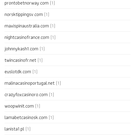
prontobetnorway.com
(1)
norsktippingsv.com
(1)
maxispinaustralia.com
(1)
nightcasinofrance.com
(1)
johnnykash1.com
(1)
twincasinofr.net
(1)
euslotdk.com
(1)
malinacasinoportugal.net
(1)
crazyfoxcasinoro.com
(1)
woopwinit.com
(1)
lamabetcasinosk.com
(1)
lanista1.pl
(1)