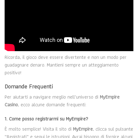
Ricorda, il gioco deve essere divertente e non un modo per
guadagnare denaro. Mantieni sempre un atteggiamento
positivo!
Domande Frequenti
Per aiutarti a navigare meglio nell’universo di
MyEmpire
Casino
, ecco alcune domande frequenti:
1. Come posso registrarmi su MyEmpire?
È molto semplice! Visita il sito di
MyEmpire
, clicca sul pulsante
“Registrati” e segui le istruzioni. Avrai bisogno di fornire alcuni