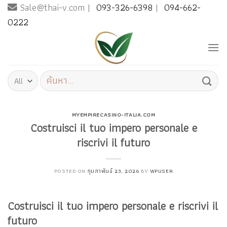
Sale@thai-v.com |
093-326-6398
|
094-662-
Skip
to
0222
content
ค้นหา:
MYEMPIRECASINO-ITALIA.COM
Costruisci il tuo impero personale e
riscrivi il futuro
POSTED ON
กุมภาพันธ์ 23, 2026
BY
WPUSER
Costruisci il tuo impero personale e riscrivi il
futuro