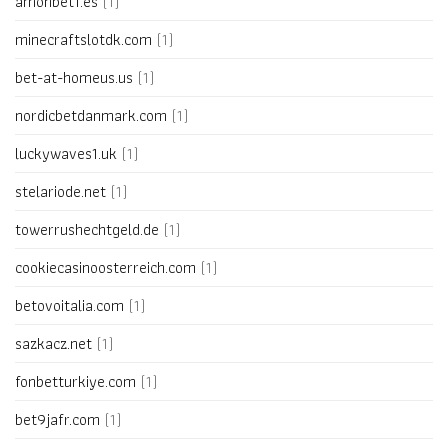
amonbet1.es
(1)
minecraftslotdk.com
(1)
bet-at-homeus.us
(1)
nordicbetdanmark.com
(1)
luckywaves1.uk
(1)
stelariode.net
(1)
towerrushechtgeld.de
(1)
cookiecasinoosterreich.com
(1)
betovoitalia.com
(1)
sazkacz.net
(1)
fonbetturkiye.com
(1)
bet9jafr.com
(1)