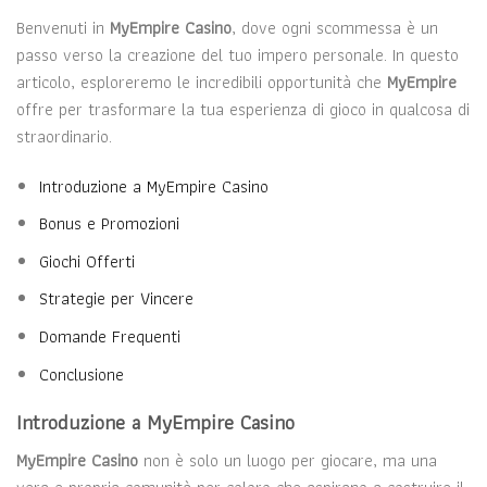
Benvenuti in
MyEmpire Casino
, dove ogni scommessa è un
passo verso la creazione del tuo impero personale. In questo
articolo, esploreremo le incredibili opportunità che
MyEmpire
offre per trasformare la tua esperienza di gioco in qualcosa di
straordinario.
Introduzione a MyEmpire Casino
Bonus e Promozioni
Giochi Offerti
Strategie per Vincere
Domande Frequenti
Conclusione
Introduzione a MyEmpire Casino
MyEmpire Casino
non è solo un luogo per giocare, ma una