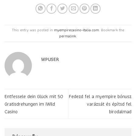
This entry was posted in
myempirecasino-italia.com
. Bookmark the
permalink
.
WPUSER
Entfessele dein Glück mit 50
Fedezd fel a myempire bónusz
Gratisdrehungen im iWild
varázsát és építsd fel
Casino
birodalmad