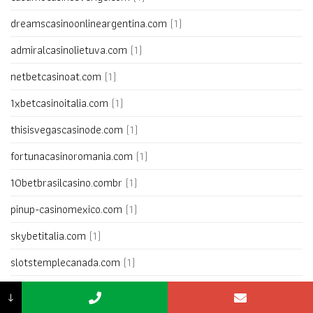
dreamscasinoonlineargentina.com
(1)
admiralcasinolietuva.com
(1)
netbetcasinoat.com
(1)
1xbetcasinoitalia.com
(1)
thisisvegascasinode.com
(1)
fortunacasinoromania.com
(1)
10betbrasilcasino.combr
(1)
pinup-casinomexico.com
(1)
skybetitalia.com
(1)
slotstemplecanada.com
(1)
winbet-uk.uk
(1)
↓