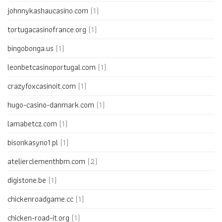
johnnykashaucasino.com
(1)
tortugacasinofrance.org
(1)
bingobonga.us
(1)
leonbetcasinoportugal.com
(1)
crazyfoxcasinoit.com
(1)
hugo-casino-danmark.com
(1)
lamabetcz.com
(1)
bisonkasyno1.pl
(1)
atelierclementhbm.com
(2)
digistone.be
(1)
chickenroadgame.cc
(1)
chicken-road-it.org
(1)