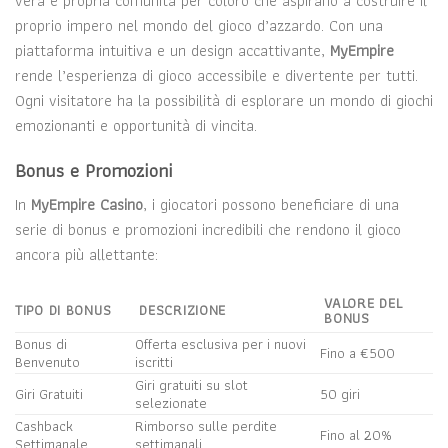
vera e propria comunità per coloro che aspirano a costruire il
proprio impero nel mondo del gioco d’azzardo. Con una
piattaforma intuitiva e un design accattivante,
MyEmpire
rende l’esperienza di gioco accessibile e divertente per tutti.
Ogni visitatore ha la possibilità di esplorare un mondo di giochi
emozionanti e opportunità di vincita.
Bonus e Promozioni
In
MyEmpire Casino
, i giocatori possono beneficiare di una
serie di bonus e promozioni incredibili che rendono il gioco
ancora più allettante:
VALORE DEL
TIPO DI BONUS
DESCRIZIONE
BONUS
Bonus di
Offerta esclusiva per i nuovi
Fino a €500
Benvenuto
iscritti
Giri gratuiti su slot
Giri Gratuiti
50 giri
selezionate
Cashback
Rimborso sulle perdite
Fino al 20%
Settimanale
settimanali