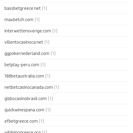
bassbetgreece.net
(1)
maxbetch.com
(1)
interwettensverige.com
(1)
villentocasinoca.net
(1)
ggpokernederland.com
(1)
betplay-peru.com
(1)
188betaustralia.com
(1)
netbetcasinocanada.com
(1)
gizbocasinobrasil.com
(1)
quickwinespana.com
(1)
efbetgreece.com
(1)
wildsinogreece.org
(1)