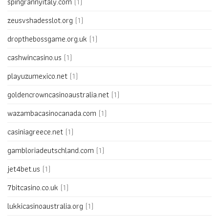
spingrannyitaly.com
(1)
zeusvshadesslot.org
(1)
dropthebossgame.org.uk
(1)
cashwincasino.us
(1)
playuzumexico.net
(1)
goldencrowncasinoaustralia.net
(1)
wazambacasinocanada.com
(1)
casiniagreece.net
(1)
gambloriadeutschland.com
(1)
jet4bet.us
(1)
7bitcasino.co.uk
(1)
lukkicasinoaustralia.org
(1)