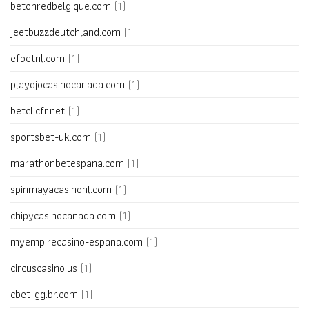
betonredbelgique.com
(1)
jeetbuzzdeutchland.com
(1)
efbetnl.com
(1)
playojocasinocanada.com
(1)
betclicfr.net
(1)
sportsbet-uk.com
(1)
marathonbetespana.com
(1)
spinmayacasinonl.com
(1)
chipycasinocanada.com
(1)
myempirecasino-espana.com
(1)
circuscasino.us
(1)
cbet-gg.br.com
(1)