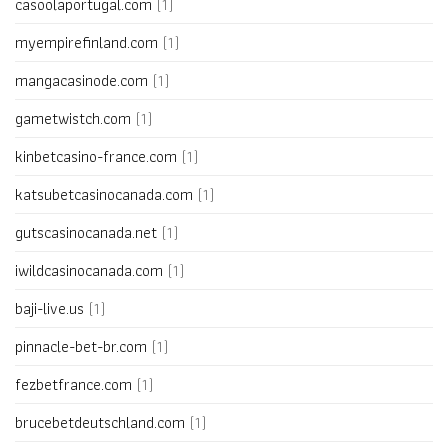
casoolaportugal.com
(1)
myempirefinland.com
(1)
mangacasinode.com
(1)
gametwistch.com
(1)
kinbetcasino-france.com
(1)
katsubetcasinocanada.com
(1)
gutscasinocanada.net
(1)
iwildcasinocanada.com
(1)
baji-live.us
(1)
pinnacle-bet-br.com
(1)
fezbetfrance.com
(1)
brucebetdeutschland.com
(1)