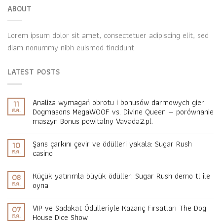
ABOUT
Lorem ipsum dolor sit amet, consectetuer adipiscing elit, sed
diam nonummy nibh euismod tincidunt.
LATEST POSTS
Analiza wymagań obrotu i bonusów darmowych gier:
11
ส.ค.
Dogmasons MegaWOOF vs. Divine Queen — porównanie
maszyn Bonus powitalny Vavada2.pl.
Şans çarkını çevir ve ödülleri yakala: Sugar Rush
10
ส.ค.
casino
Küçük yatırımla büyük ödüller: Sugar Rush demo tl ile
08
ส.ค.
oyna
VIP ve Sadakat Ödülleriyle Kazanç Fırsatları The Dog
07
ส.ค.
House Dice Show