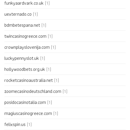
funkyaardvark.co.uk
(1)
uexternado.co
(1)
bdmbetespana.net
(1)
twincasinogreece.com
(1)
crownplayslovenija.com
(1)
luckypennyslot.uk
(1)
hollywoodbets.org.uk
(1)
rocketcasinoaustralia.net
(1)
zoomecasinodeutschland.com
(1)
posidocasinotalia.com
(1)
magiuscasinogreece.com
(1)
felixspin.us
(1)