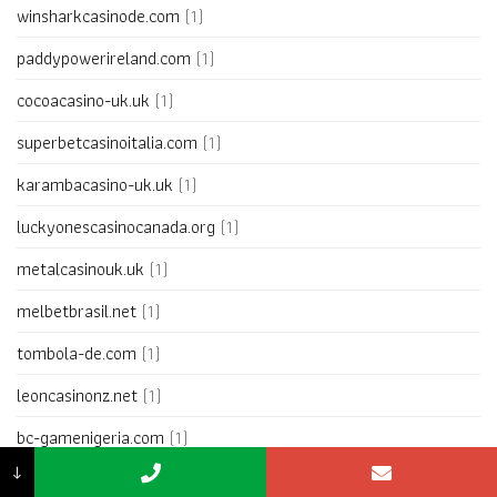
winsharkcasinode.com
(1)
paddypowerireland.com
(1)
cocoacasino-uk.uk
(1)
superbetcasinoitalia.com
(1)
karambacasino-uk.uk
(1)
luckyonescasinocanada.org
(1)
metalcasinouk.uk
(1)
melbetbrasil.net
(1)
tombola-de.com
(1)
leoncasinonz.net
(1)
bc-gamenigeria.com
(1)
↓
betssonargentina.net
(1)