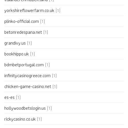
yorkshireflowerfarm.co.uk
(1)
plinko-official.com
(1)
betonredespana.net
(1)
grandivy.us
(1)
bookhippo.uk
(1)
bdmbetportugal.com
(1)
infinitycasinogreece.com
(1)
chicken-game-casino.net
(1)
es-es
(1)
hollywoodbetslogin.us
(1)
rickycasino.co.uk
(1)