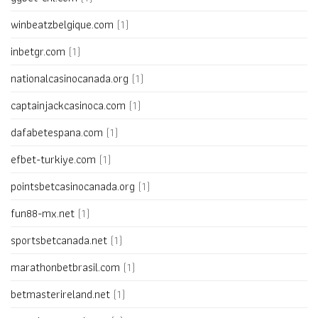
winbeatzbelgique.com
(1)
inbetgr.com
(1)
nationalcasinocanada.org
(1)
captainjackcasinoca.com
(1)
dafabetespana.com
(1)
efbet-turkiye.com
(1)
pointsbetcasinocanada.org
(1)
fun88-mx.net
(1)
sportsbetcanada.net
(1)
marathonbetbrasil.com
(1)
betmasterireland.net
(1)