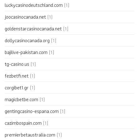
luckycasinodeutschland.com
(1)
joocasinocanada.net
(1)
goldenstarcasinocanada.net
(1)
dollycasinocanada.org
(1)
bajilive-pakistan.com
(1)
tg-casino.us
(1)
fezbetfi.net
(1)
corgibet1.gr
(1)
magicbetbe.com
(1)
gentingcasino-espana.com
(1)
cazimbospain.com
(1)
premierbetaustralia.com
(1)