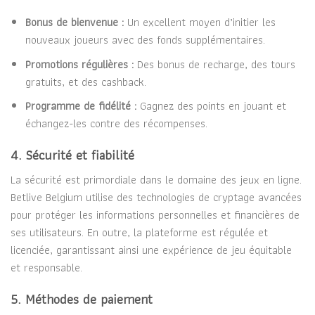
Bonus de bienvenue :
Un excellent moyen d’initier les
nouveaux joueurs avec des fonds supplémentaires.
Promotions régulières :
Des bonus de recharge, des tours
gratuits, et des cashback.
Programme de fidélité :
Gagnez des points en jouant et
échangez-les contre des récompenses.
4. Sécurité et fiabilité
La sécurité est primordiale dans le domaine des jeux en ligne.
Betlive Belgium utilise des technologies de cryptage avancées
pour protéger les informations personnelles et financières de
ses utilisateurs. En outre, la plateforme est régulée et
licenciée, garantissant ainsi une expérience de jeu équitable
et responsable.
5. Méthodes de paiement