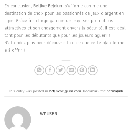
En conclusion,
Betlive Belgium
s’affirme comme une
destination de choix pour les passionnés de jeux d’argent en
ligne. Grâce à sa large gamme de jeux, ses promotions
attractives et son engagement envers la sécurité, il est idéal
tant pour les débutants que pour les joueurs aguerris.
N’attendez plus pour découvrir tout ce que cette plateforme
a à offrir !
This entry was posted in
betlivebelgium.com
. Bookmark the
permalink
.
WPUSER