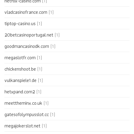
netflix-casino.com
(1)
vladcasinofrance.com
(1)
tiptop-casino.us
(1)
20betcasinoportugal.net
(1)
goodmancasinodk.com
(1)
megaslotfr.com
(1)
chickenshoot.be
(1)
vulkanspiele1.de
(1)
hetxpand.com2
(1)
meettheminx.co.uk
(1)
gatesofolympusslot.cc
(1)
megajokerslot.net
(1)