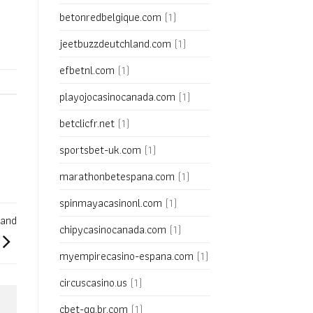
betonredbelgique.com
(1)
jeetbuzzdeutchland.com
(1)
efbetnl.com
(1)
playojocasinocanada.com
(1)
betclicfr.net
(1)
sportsbet-uk.com
(1)
marathonbetespana.com
(1)
spinmayacasinonl.com
(1)
 and
chipycasinocanada.com
(1)
myempirecasino-espana.com
(1)
circuscasino.us
(1)
cbet-gg.br.com
(1)