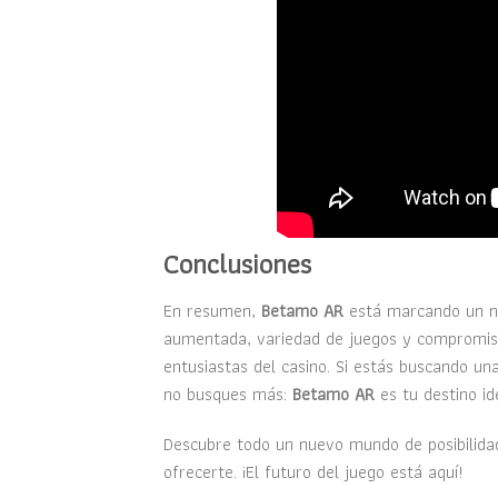
Conclusiones
En resumen,
Betamo AR
está marcando un nue
aumentada, variedad de juegos y compromiso 
entusiastas del casino. Si estás buscando un
no busques más:
Betamo AR
es tu destino id
Descubre todo un nuevo mundo de posibilida
ofrecerte. ¡El futuro del juego está aquí!