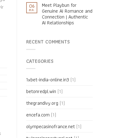
Meet Playbun for
06
ir
ส.ค.
Genuine AI Romance and
Connection | Authentic
AI Relationships
RECENT COMMENTS
CATEGORIES
1xbet-india-online.in3
(1)
betonredpl.win
(1)
thegrandivy.org
(1)
encefa.com
(1)
olympecasinofrance.net
(1)
s