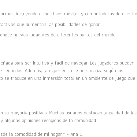
formas, incluyendo dispositivos móviles y computadoras de escritor
activas que aumentan las posibilidades de ganar.
onoce nuevos jugadores de diferentes partes del mundo.
eñada para ser intuitiva y fácil de navegar. Los jugadores pueden
e segundos. Además, la experiencia se personaliza según las
sto se traduce en una inmersión total en un ambiente de juego que
n su mayoría positivos. Muchos usuarios destacan la calidad de los
 hay algunas opiniones recogidas de la comunidad:
esde la comodidad de mi hogar.” – Ana G.