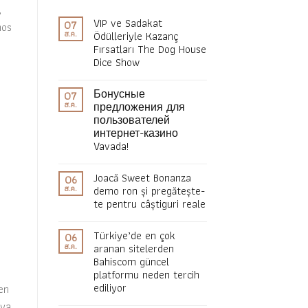
,
VIP ve Sadakat
07
mos
ส.ค.
Ödülleriyle Kazanç
Fırsatları The Dog House
Dice Show
Бонусные
07
ส.ค.
предложения для
пользователей
интернет-казино
Vavada!
Joacă Sweet Bonanza
06
ส.ค.
demo ron și pregătește-
te pentru câștiguri reale
Türkiye’de en çok
06
ส.ค.
aranan sitelerden
Bahiscom güncel
platformu neden tercih
ediliyor
en
 ya