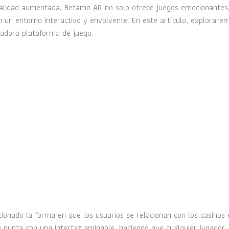
 realidad aumentada, Betamo AR no solo ofrece juegos emocionantes
 un entorno interactivo y envolvente. En este artículo, explorare
vadora plataforma de juego.
ionado la forma en que los usuarios se relacionan con los casinos 
 punta con una interfaz amigable, haciendo que cualquier jugador,