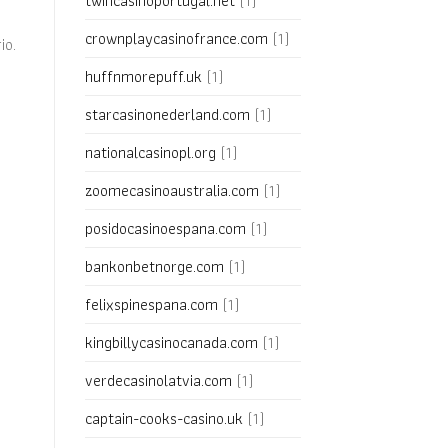
twincasinoportugal.net
(1)
crownplaycasinofrance.com
(1)
io.
huffnmorepuff.uk
(1)
starcasinonederland.com
(1)
nationalcasinopl.org
(1)
zoomecasinoaustralia.com
(1)
posidocasinoespana.com
(1)
bankonbetnorge.com
(1)
felixspinespana.com
(1)
kingbillycasinocanada.com
(1)
verdecasinolatvia.com
(1)
captain-cooks-casino.uk
(1)