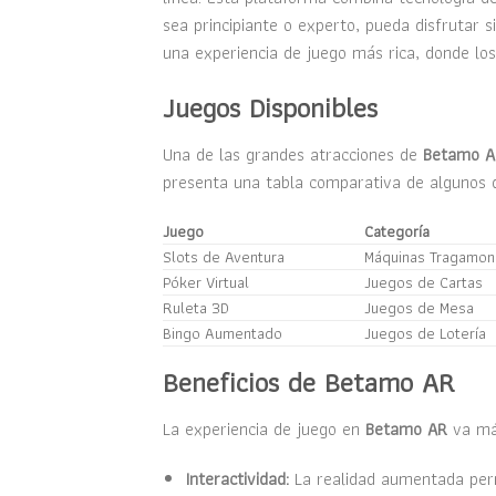
sea principiante o experto, pueda disfrutar s
una experiencia de juego más rica, donde los
Juegos Disponibles
Una de las grandes atracciones de
Betamo A
presenta una tabla comparativa de algunos d
Juego
Categoría
Slots de Aventura
Máquinas Tragamo
Póker Virtual
Juegos de Cartas
Ruleta 3D
Juegos de Mesa
Bingo Aumentado
Juegos de Lotería
Beneficios de Betamo AR
La experiencia de juego en
Betamo AR
va más
Interactividad:
La realidad aumentada perm