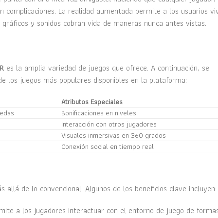
in complicaciones. La realidad aumentada permite a los usuarios viv
 gráficos y sonidos cobran vida de maneras nunca antes vistas.
R
es la amplia variedad de juegos que ofrece. A continuación, se
e los juegos más populares disponibles en la plataforma:
Atributos Especiales
nedas
Bonificaciones en niveles
Interacción con otros jugadores
Visuales inmersivas en 360 grados
Conexión social en tiempo real
 allá de lo convencional. Algunos de los beneficios clave incluyen:
ite a los jugadores interactuar con el entorno de juego de forma