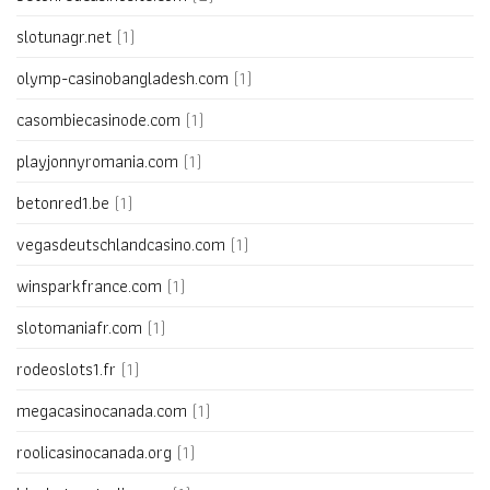
slotunagr.net
(1)
olymp-casinobangladesh.com
(1)
casombiecasinode.com
(1)
playjonnyromania.com
(1)
betonred1.be
(1)
vegasdeutschlandcasino.com
(1)
winsparkfrance.com
(1)
slotomaniafr.com
(1)
rodeoslots1.fr
(1)
megacasinocanada.com
(1)
roolicasinocanada.org
(1)