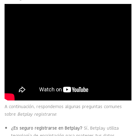
A continuación, respondemos algunas preguntas comunes
sobre
Betplay registrarse
:
¿Es seguro registrarse en Betplay?
Sí, Betplay utiliza
tecnología de encriptación para proteger tus datos