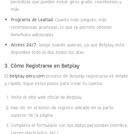
periódicas que pueden incluir giros gratis, reembolsos y
más.
Programa de Lealtad:
Cuanto más juegues, más
recompensas acumulas, lo que te permite obtener
beneficios adicionales.
Acceso 24/7:
Juega cuando quieras, ya que Betplay está
disponible todo el día, todos los días.
3. Cómo Registrarse en Betplay
El
betplay-peru.com
proceso de
Betplay registrarse
es simple
y rápido. Sigue estos pasos para crear tu cuenta:
Visita el sitio web oficial de Betplay.
Haz clic en el botón de registro ubicado en la parte
superior de la página.
Completa el formulario con tus datos personales (nombre,
correo electrónico, etc.).