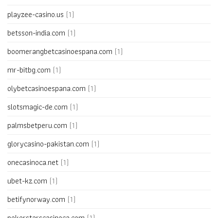
playzee-casino.us
(1)
betsson-india.com
(1)
boomerangbetcasinoespana.com
(1)
mr-bitbg.com
(1)
olybetcasinoespana.com
(1)
slotsmagic-de.com
(1)
palmsbetperu.com
(1)
glorycasino-pakistan.com
(1)
onecasinoca.net
(1)
ubet-kz.com
(1)
betifynorway.com
(1)
pokerstarscasinoca.com
(1)