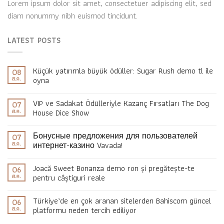
Lorem ipsum dolor sit amet, consectetuer adipiscing elit, sed
diam nonummy nibh euismod tincidunt.
LATEST POSTS
Küçük yatırımla büyük ödüller: Sugar Rush demo tl ile
08
ส.ค.
oyna
VIP ve Sadakat Ödülleriyle Kazanç Fırsatları The Dog
07
ส.ค.
House Dice Show
Бонусные предложения для пользователей
07
ส.ค.
интернет-казино Vavada!
Joacă Sweet Bonanza demo ron și pregătește-te
06
ส.ค.
pentru câștiguri reale
Türkiye’de en çok aranan sitelerden Bahiscom güncel
06
ส.ค.
platformu neden tercih ediliyor