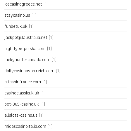
icecasinogreece.net
(1)
staycasino.us
(1)
funbetuk.uk
(1)
jackpotjillaustralia.net
(1)
highflybetpolska.com
(1)
luckyhuntercanada.com
(1)
dollycasinoosterreich.com
(1)
hitnspinfrance.com
(1)
casinoclassicuk.uk
(1)
bet-365-casino.uk
(1)
allslots-casino.us
(1)
midascasinoitalia.com
(1)