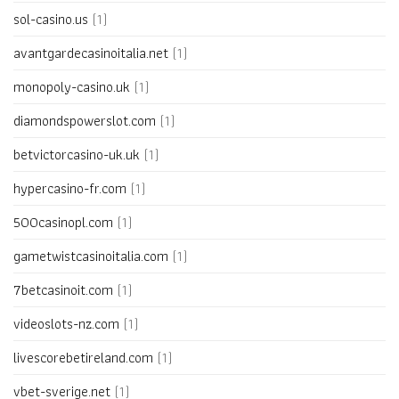
sol-casino.us
(1)
avantgardecasinoitalia.net
(1)
monopoly-casino.uk
(1)
diamondspowerslot.com
(1)
betvictorcasino-uk.uk
(1)
hypercasino-fr.com
(1)
500casinopl.com
(1)
gametwistcasinoitalia.com
(1)
7betcasinoit.com
(1)
videoslots-nz.com
(1)
livescorebetireland.com
(1)
vbet-sverige.net
(1)