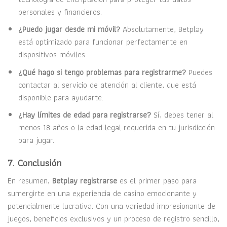
personales y financieros.
¿Puedo jugar desde mi móvil?
Absolutamente, Betplay
está optimizado para funcionar perfectamente en
dispositivos móviles.
¿Qué hago si tengo problemas para registrarme?
Puedes
contactar al servicio de atención al cliente, que está
disponible para ayudarte.
¿Hay límites de edad para registrarse?
Sí, debes tener al
menos 18 años o la edad legal requerida en tu jurisdicción
para jugar.
7. Conclusión
En resumen,
Betplay registrarse
es el primer paso para
sumergirte en una experiencia de casino emocionante y
potencialmente lucrativa. Con una variedad impresionante de
juegos, beneficios exclusivos y un proceso de registro sencillo,