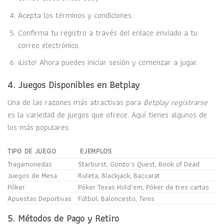
Acepta los términos y condiciones.
Confirma tu registro a través del enlace enviado a tu
correo electrónico.
¡Listo! Ahora puedes iniciar sesión y comenzar a jugar.
4. Juegos Disponibles en Betplay
Una de las razones más atractivas para
Betplay registrarse
es la variedad de juegos que ofrece. Aquí tienes algunos de
los más populares:
TIPO DE JUEGO
EJEMPLOS
Tragamonedas
Starburst, Gonzo’s Quest, Book of Dead
Juegos de Mesa
Ruleta, Blackjack, Baccarat
Póker
Póker Texas Hold’em, Póker de tres cartas
Apuestas Deportivas
Fútbol, Baloncesto, Tenis
5. Métodos de Pago y Retiro