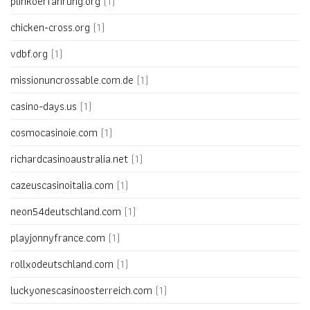
plinkoerfahrung.org
(1)
chicken-cross.org
(1)
vdbf.org
(1)
missionuncrossable.com.de
(1)
casino-days.us
(1)
cosmocasinoie.com
(1)
richardcasinoaustralia.net
(1)
cazeuscasinoitalia.com
(1)
neon54deutschland.com
(1)
playjonnyfrance.com
(1)
rollxodeutschland.com
(1)
luckyonescasinoosterreich.com
(1)