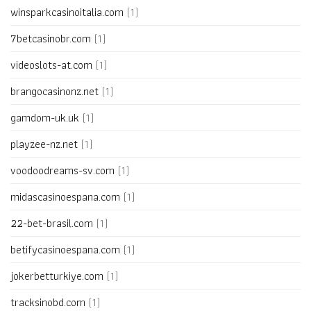
winsparkcasinoitalia.com
(1)
7betcasinobr.com
(1)
videoslots-at.com
(1)
brangocasinonz.net
(1)
gamdom-uk.uk
(1)
playzee-nz.net
(1)
voodoodreams-sv.com
(1)
midascasinoespana.com
(1)
22-bet-brasil.com
(1)
betifycasinoespana.com
(1)
jokerbetturkiye.com
(1)
tracksinobd.com
(1)