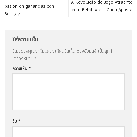
A Revolução do Jogo Atraente
pasión en ganancias con
com Betplay em Cada Aposta
Betplay
ใส่ความเห็น
อีเมลของคุณจะไม่แสดงให้คนอื่นเห็น
ช่องข้อมูลจำเป็นถูกทำ
เครื่องหมาย
*
ความเห็น
*
ชื่อ
*