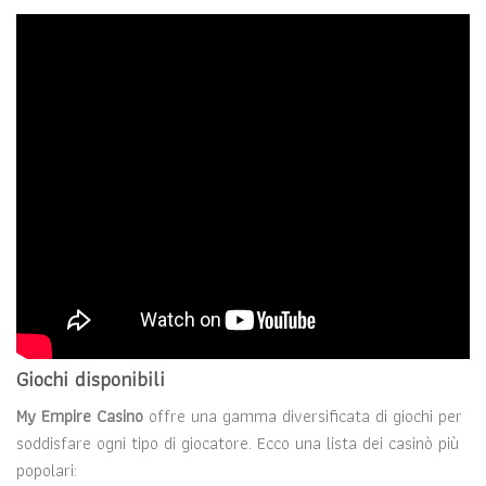
Giochi disponibili
My Empire Casino
offre una gamma diversificata di giochi per
soddisfare ogni tipo di giocatore. Ecco una lista dei casinò più
popolari: