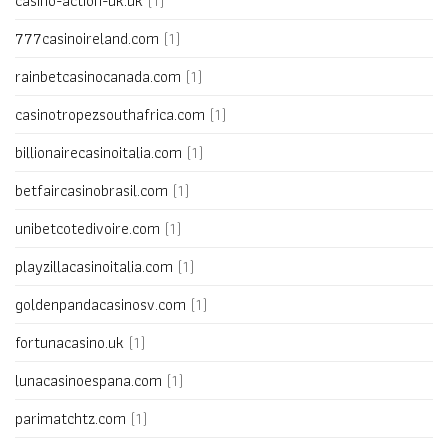
casino-action-uk.uk
(1)
777casinoireland.com
(1)
rainbetcasinocanada.com
(1)
casinotropezsouthafrica.com
(1)
billionairecasinoitalia.com
(1)
betfaircasinobrasil.com
(1)
unibetcotedivoire.com
(1)
playzillacasinoitalia.com
(1)
goldenpandacasinosv.com
(1)
fortunacasino.uk
(1)
lunacasinoespana.com
(1)
parimatchtz.com
(1)