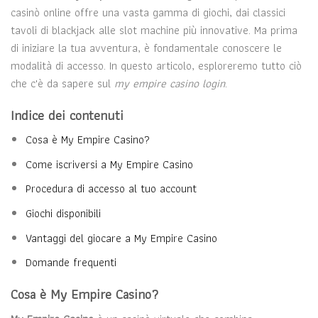
casinò online offre una vasta gamma di giochi, dai classici
tavoli di blackjack alle slot machine più innovative. Ma prima
di iniziare la tua avventura, è fondamentale conoscere le
modalità di accesso. In questo articolo, esploreremo tutto ciò
che c'è da sapere sul
my empire casino login
.
Indice dei contenuti
Cosa è My Empire Casino?
Come iscriversi a My Empire Casino
Procedura di accesso al tuo account
Giochi disponibili
Vantaggi del giocare a My Empire Casino
Domande frequenti
Cosa è My Empire Casino?