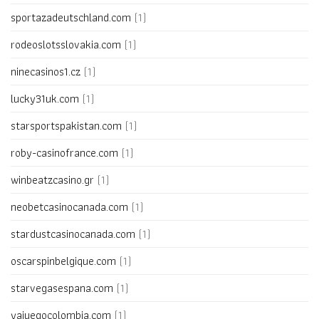
sportazadeutschland.com
(1)
rodeoslotsslovakia.com
(1)
ninecasinos1.cz
(1)
lucky31uk.com
(1)
starsportspakistan.com
(1)
roby-casinofrance.com
(1)
winbeatzcasino.gr
(1)
neobetcasinocanada.com
(1)
stardustcasinocanada.com
(1)
oscarspinbelgique.com
(1)
starvegasespana.com
(1)
yajuegocolombia.com
(1)