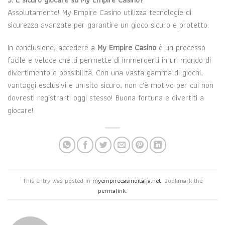
Assolutamente! My Empire Casino utilizza tecnologie di
sicurezza avanzate per garantire un gioco sicuro e protetto.
In conclusione, accedere a
My Empire Casino
è un processo
facile e veloce che ti permette di immergerti in un mondo di
divertimento e possibilità. Con una vasta gamma di giochi,
vantaggi esclusivi e un sito sicuro, non c'è motivo per cui non
dovresti registrarti oggi stesso! Buona fortuna e divertiti a
giocare!
This entry was posted in
myempirecasinoitalia.net
. Bookmark the
permalink
.