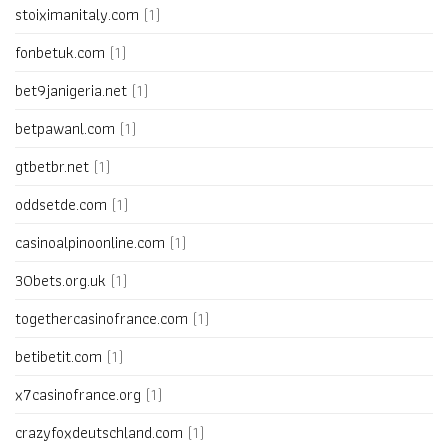
stoiximanitaly.com
(1)
fonbetuk.com
(1)
bet9janigeria.net
(1)
betpawanl.com
(1)
gtbetbr.net
(1)
oddsetde.com
(1)
casinoalpinoonline.com
(1)
30bets.org.uk
(1)
togethercasinofrance.com
(1)
betibetit.com
(1)
x7casinofrance.org
(1)
crazyfoxdeutschland.com
(1)