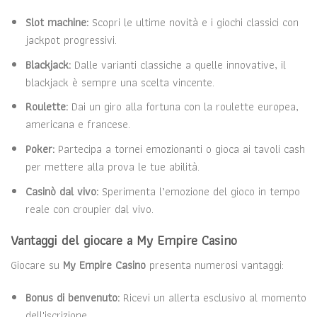
Slot machine:
Scopri le ultime novità e i giochi classici con
jackpot progressivi.
Blackjack:
Dalle varianti classiche a quelle innovative, il
blackjack è sempre una scelta vincente.
Roulette:
Dai un giro alla fortuna con la roulette europea,
americana e francese.
Poker:
Partecipa a tornei emozionanti o gioca ai tavoli cash
per mettere alla prova le tue abilità.
Casinò dal vivo:
Sperimenta l’emozione del gioco in tempo
reale con croupier dal vivo.
Vantaggi del giocare a My Empire Casino
Giocare su
My Empire Casino
presenta numerosi vantaggi:
Bonus di benvenuto:
Ricevi un allerta esclusivo al momento
dell'iscrizione.