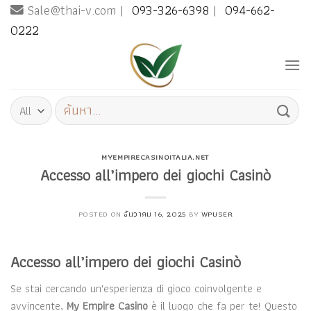
Sale@thai-v.com |
093-326-6398
|
094-662-
Skip
to
0222
content
ค้นหา:
MYEMPIRECASINOITALIA.NET
Accesso all’impero dei giochi Casinò
POSTED ON
ธันวาคม 16, 2025
BY
WPUSER
Accesso all’impero dei giochi Casinò
Se stai cercando un'esperienza di gioco coinvolgente e
avvincente,
My Empire Casino
è il luogo che fa per te! Questo