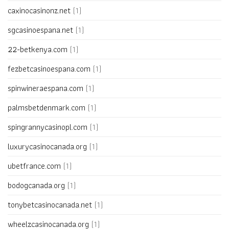
caxinocasinonz.net
(1)
sgcasinoespana.net
(1)
22-betkenya.com
(1)
fezbetcasinoespana.com
(1)
spinwineraespana.com
(1)
palmsbetdenmark.com
(1)
spingrannycasinopl.com
(1)
luxurycasinocanada.org
(1)
ubetfrance.com
(1)
bodogcanada.org
(1)
tonybetcasinocanada.net
(1)
wheelzcasinocanada.org
(1)