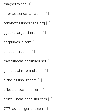
maxbetro.net
(1)
interwettenschweiz.com
(1)
tonybetcasinocanada.org
(1)
ggpokerargentina.com
(1)
betplaychile.com
(1)
cloudbetuk.com
(1)
mystakecasinocanada.net
(1)
galacticwinsireland.com
(1)
gizbo-casino-at.com
(1)
efbetdeutschland.com
(1)
gratowincasinopolska.com
(1)
777casinoargentina.com
(1)