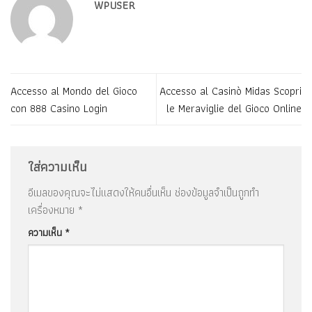
WPUSER
Accesso al Mondo del Gioco
Accesso al Casinò Midas Scopri
con 888 Casino Login
le Meraviglie del Gioco Online
ใส่ความเห็น
อีเมลของคุณจะไม่แสดงให้คนอื่นเห็น
ช่องข้อมูลจำเป็นถูกทำ
เครื่องหมาย
*
ความเห็น
*