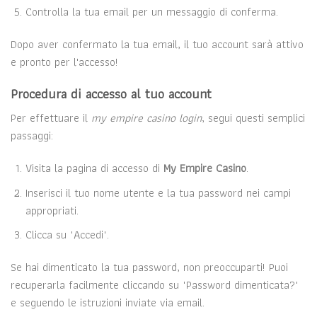
Controlla la tua email per un messaggio di conferma.
Dopo aver confermato la tua email, il tuo account sarà attivo
e pronto per l'accesso!
Procedura di accesso al tuo account
Per effettuare il
my empire casino login
, segui questi semplici
passaggi:
Visita la pagina di accesso di
My Empire Casino
.
Inserisci il tuo nome utente e la tua password nei campi
appropriati.
Clicca su "Accedi".
Se hai dimenticato la tua password, non preoccuparti! Puoi
recuperarla facilmente cliccando su "Password dimenticata?"
e seguendo le istruzioni inviate via email.