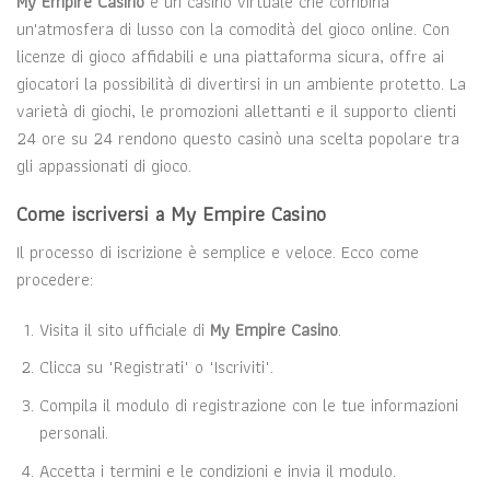
My Empire Casino
è un casinò virtuale che combina
un'atmosfera di lusso con la comodità del gioco online. Con
licenze di gioco affidabili e una piattaforma sicura, offre ai
giocatori la possibilità di divertirsi in un ambiente protetto. La
varietà di giochi, le promozioni allettanti e il supporto clienti
24 ore su 24 rendono questo casinò una scelta popolare tra
gli appassionati di gioco.
Come iscriversi a My Empire Casino
Il processo di iscrizione è semplice e veloce. Ecco come
procedere:
Visita il sito ufficiale di
My Empire Casino
.
Clicca su "Registrati" o "Iscriviti".
Compila il modulo di registrazione con le tue informazioni
personali.
Accetta i termini e le condizioni e invia il modulo.