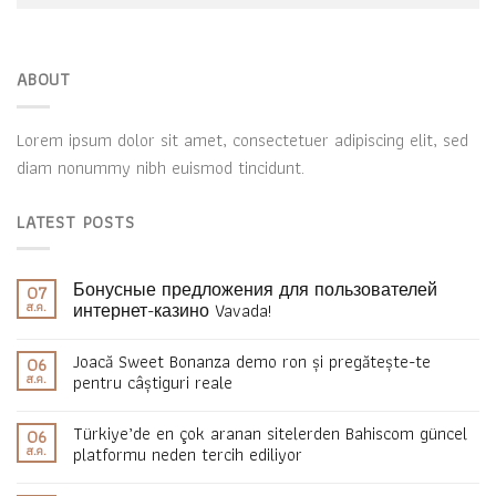
ABOUT
Lorem ipsum dolor sit amet, consectetuer adipiscing elit, sed
diam nonummy nibh euismod tincidunt.
LATEST POSTS
Бонусные предложения для пользователей
07
ส.ค.
интернет-казино Vavada!
Joacă Sweet Bonanza demo ron și pregătește-te
06
ส.ค.
pentru câștiguri reale
Türkiye’de en çok aranan sitelerden Bahiscom güncel
06
ส.ค.
platformu neden tercih ediliyor