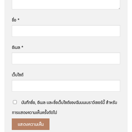
ชื่อ
*
อีเมล
*
เว็บไซต์
บันทึกชื่อ, อีเมล และชื่อเว็บไซต์ของฉันบนเบราว์เซอร์นี้ สำหรับ
การแสดงความเห็นครั้งถัดไป