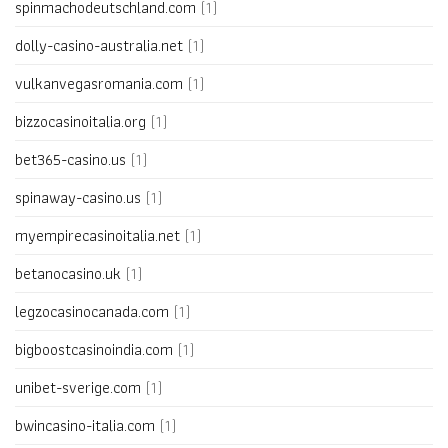
spinmachodeutschland.com
(1)
dolly-casino-australia.net
(1)
vulkanvegasromania.com
(1)
bizzocasinoitalia.org
(1)
bet365-casino.us
(1)
spinaway-casino.us
(1)
myempirecasinoitalia.net
(1)
betanocasino.uk
(1)
legzocasinocanada.com
(1)
bigboostcasinoindia.com
(1)
unibet-sverige.com
(1)
bwincasino-italia.com
(1)