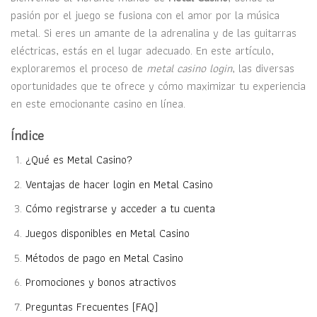
pasión por el juego se fusiona con el amor por la música
metal. Si eres un amante de la adrenalina y de las guitarras
eléctricas, estás en el lugar adecuado. En este artículo,
exploraremos el proceso de
metal casino login
, las diversas
oportunidades que te ofrece y cómo maximizar tu experiencia
en este emocionante casino en línea.
Índice
¿Qué es Metal Casino?
Ventajas de hacer login en Metal Casino
Cómo registrarse y acceder a tu cuenta
Juegos disponibles en Metal Casino
Métodos de pago en Metal Casino
Promociones y bonos atractivos
Preguntas Frecuentes (FAQ)