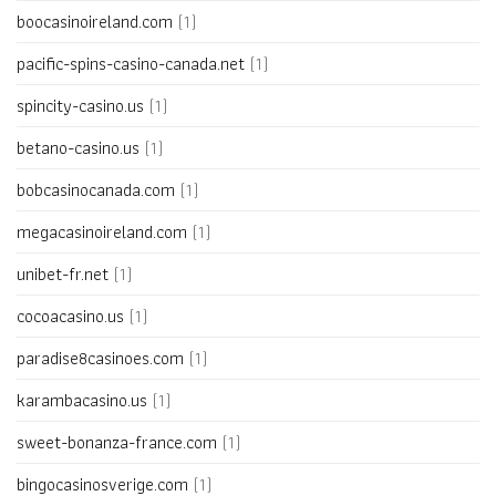
boocasinoireland.com
(1)
pacific-spins-casino-canada.net
(1)
spincity-casino.us
(1)
betano-casino.us
(1)
bobcasinocanada.com
(1)
megacasinoireland.com
(1)
unibet-fr.net
(1)
cocoacasino.us
(1)
paradise8casinoes.com
(1)
karambacasino.us
(1)
sweet-bonanza-france.com
(1)
bingocasinosverige.com
(1)