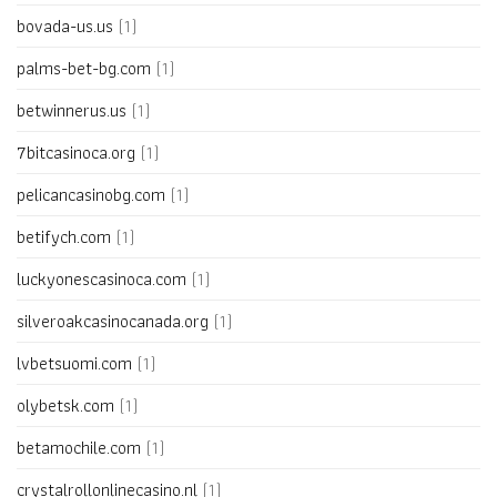
bovada-us.us
(1)
palms-bet-bg.com
(1)
betwinnerus.us
(1)
7bitcasinoca.org
(1)
pelicancasinobg.com
(1)
betifych.com
(1)
luckyonescasinoca.com
(1)
silveroakcasinocanada.org
(1)
lvbetsuomi.com
(1)
olybetsk.com
(1)
betamochile.com
(1)
crystalrollonlinecasino.nl
(1)