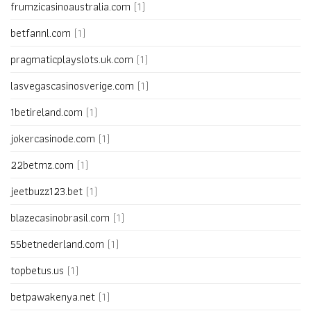
frumzicasinoaustralia.com
(1)
betfannl.com
(1)
pragmaticplayslots.uk.com
(1)
lasvegascasinosverige.com
(1)
1betireland.com
(1)
jokercasinode.com
(1)
22betmz.com
(1)
jeetbuzz123.bet
(1)
blazecasinobrasil.com
(1)
55betnederland.com
(1)
topbetus.us
(1)
betpawakenya.net
(1)