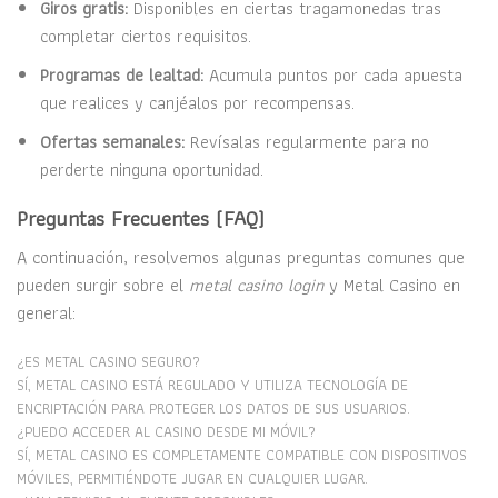
Giros gratis:
Disponibles en ciertas tragamonedas tras
completar ciertos requisitos.
Programas de lealtad:
Acumula puntos por cada apuesta
que realices y canjéalos por recompensas.
Ofertas semanales:
Revísalas regularmente para no
perderte ninguna oportunidad.
Preguntas Frecuentes (FAQ)
A continuación, resolvemos algunas preguntas comunes que
pueden surgir sobre el
metal casino login
y Metal Casino en
general:
¿ES METAL CASINO SEGURO?
SÍ, METAL CASINO ESTÁ REGULADO Y UTILIZA TECNOLOGÍA DE
ENCRIPTACIÓN PARA PROTEGER LOS DATOS DE SUS USUARIOS.
¿PUEDO ACCEDER AL CASINO DESDE MI MÓVIL?
SÍ, METAL CASINO ES COMPLETAMENTE COMPATIBLE CON DISPOSITIVOS
MÓVILES, PERMITIÉNDOTE JUGAR EN CUALQUIER LUGAR.