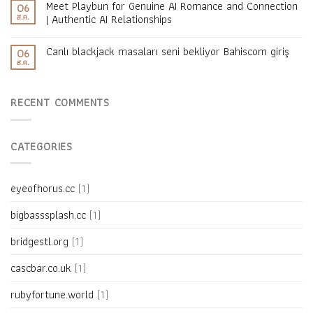
Meet Playbun for Genuine AI Romance and Connection
06
ส.ค.
| Authentic AI Relationships
Canlı blackjack masaları seni bekliyor Bahiscom giriş
06
ส.ค.
RECENT COMMENTS
CATEGORIES
eyeofhorus.cc
(1)
bigbasssplash.cc
(1)
bridgestl.org
(1)
cascbar.co.uk
(1)
rubyfortune.world
(1)