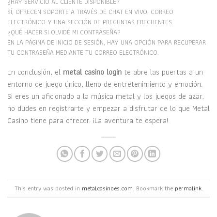
¿HAY SERVICIO AL CLIENTE DISPONIBLE?
SÍ, OFRECEN SOPORTE A TRAVÉS DE CHAT EN VIVO, CORREO
ELECTRÓNICO Y UNA SECCIÓN DE PREGUNTAS FRECUENTES.
¿QUÉ HACER SI OLVIDÉ MI CONTRASEÑA?
EN LA PÁGINA DE INICIO DE SESIÓN, HAY UNA OPCIÓN PARA RECUPERAR
TU CONTRASEÑA MEDIANTE TU CORREO ELECTRÓNICO.
En conclusión, el
metal casino login
te abre las puertas a un
entorno de juego único, lleno de entretenimiento y emoción.
Si eres un aficionado a la música metal y los juegos de azar,
no dudes en registrarte y empezar a disfrutar de lo que Metal
Casino tiene para ofrecer. ¡La aventura te espera!
This entry was posted in
metalcasinoes.com
. Bookmark the
permalink
.