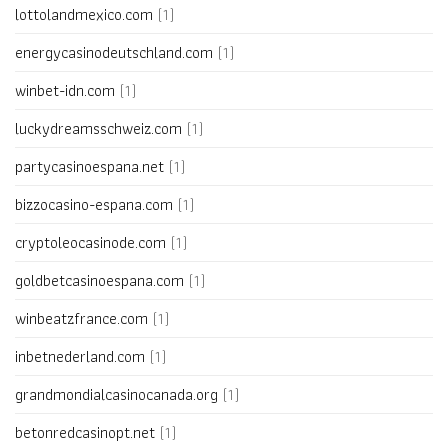
lottolandmexico.com
(1)
energycasinodeutschland.com
(1)
winbet-idn.com
(1)
luckydreamsschweiz.com
(1)
partycasinoespana.net
(1)
bizzocasino-espana.com
(1)
cryptoleocasinode.com
(1)
goldbetcasinoespana.com
(1)
winbeatzfrance.com
(1)
inbetnederland.com
(1)
grandmondialcasinocanada.org
(1)
betonredcasinopt.net
(1)