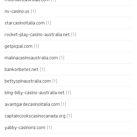
nv-casino.us
(1)
starcasinoitalia.com
(1)
rocket-play-casino-australia.net
(1)
getpicpal.com
(1)
malinacasinoaustralia.com
(1)
bankonbetes.net
(1)
bettyspinaustralia.com
(1)
king-billy-casino-australia.net
(1)
avantgardecasinoitalia.com
(1)
captaincookscasinocanada.org
(1)
yabby-casinonz.com
(1)