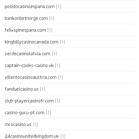
posidocasinoespana.com
(1)
bankonbetnorge.com
(1)
felixspinespana.com
(1)
kingbillycasinocanada.com
(1)
verdecasinolatvia.com
(1)
captain-cooks-casino.uk
(1)
villentocasinoaustria.com
(1)
fanduelcasino.us
(1)
club-playercasinofr.com
(1)
casino-guru-pt.com
(1)
mrocasino.us
(1)
24casinounitedkingdom.uk
(1)