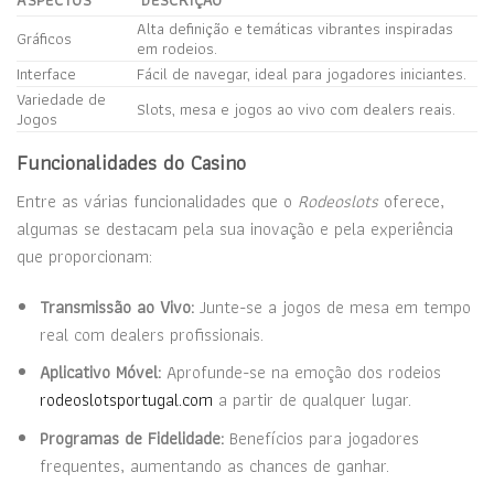
Alta definição e temáticas vibrantes inspiradas
Gráficos
em rodeios.
Interface
Fácil de navegar, ideal para jogadores iniciantes.
Variedade de
Slots, mesa e jogos ao vivo com dealers reais.
Jogos
Funcionalidades do Casino
Entre as várias funcionalidades que o
Rodeoslots
oferece,
algumas se destacam pela sua inovação e pela experiência
que proporcionam:
Transmissão ao Vivo:
Junte-se a jogos de mesa em tempo
real com dealers profissionais.
Aplicativo Móvel:
Aprofunde-se na emoção dos rodeios
rodeoslotsportugal.com
a partir de qualquer lugar.
Programas de Fidelidade:
Benefícios para jogadores
frequentes, aumentando as chances de ganhar.