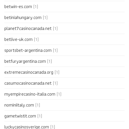
betwin-es.com
(1)
betiniahungary.com
(1)
planet7casinocanada.net
(1)
betlive-uk.com
(1)
sportsbet-argentina.com
(1)
betfuryargentina.com
(1)
extremecasinocanada.org
(1)
casumocasinocanada.net
(1)
myempirecasino-italia.com
(1)
nominiitaly.com
(1)
gametwistit.com
(1)
luckycasinosverige.com
(1)