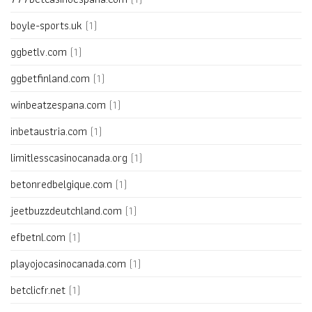
boyle-sports.uk
(1)
ggbetlv.com
(1)
ggbetfinland.com
(1)
winbeatzespana.com
(1)
inbetaustria.com
(1)
limitlesscasinocanada.org
(1)
betonredbelgique.com
(1)
jeetbuzzdeutchland.com
(1)
efbetnl.com
(1)
playojocasinocanada.com
(1)
betclicfr.net
(1)