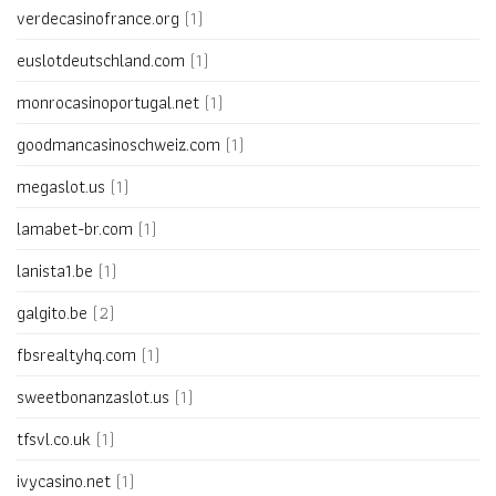
verdecasinofrance.org
(1)
euslotdeutschland.com
(1)
monrocasinoportugal.net
(1)
goodmancasinoschweiz.com
(1)
megaslot.us
(1)
lamabet-br.com
(1)
lanista1.be
(1)
galgito.be
(2)
fbsrealtyhq.com
(1)
sweetbonanzaslot.us
(1)
tfsvl.co.uk
(1)
ivycasino.net
(1)