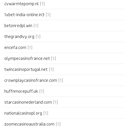
cvwarmtepomp.nl
(1)
1xbet-india-online.in3
(1)
betonredpl.win
(1)
thegrandivy.org
(1)
encefa.com
(1)
olympecasinofrance.net
(1)
twincasinoportugal.net
(1)
crownplaycasinofrance.com
(1)
huffnmorepuff.uk
(1)
starcasinonederland.com
(1)
nationalcasinopl.org
(1)
zoomecasinoaustralia.com
(1)