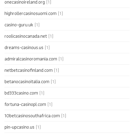
onecasinoireland.org
(1)
highrollercasinosuomi.com
(1)
casino-guru.uk
(1)
roolicasinocanada.net
(1)
dreams-casinous.us
(1)
admiralcasinoromania.com
(1)
netbetcasinofinland.com
(1)
betanocasinoitalia.com
(1)
bd333casino.com
(1)
fortuna-casinopl.com
(1)
10betcasinosouthafrica.com
(1)
pin-upcasino.us
(1)