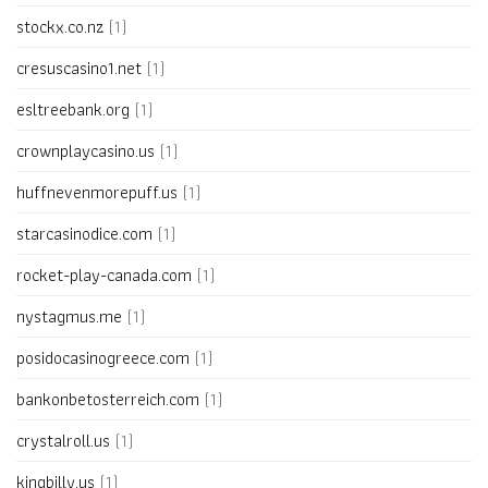
stockx.co.nz
(1)
cresuscasino1.net
(1)
esltreebank.org
(1)
crownplaycasino.us
(1)
huffnevenmorepuff.us
(1)
starcasinodice.com
(1)
rocket-play-canada.com
(1)
nystagmus.me
(1)
posidocasinogreece.com
(1)
bankonbetosterreich.com
(1)
crystalroll.us
(1)
kingbilly.us
(1)