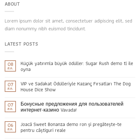
ABOUT
Lorem ipsum dolor sit amet, consectetuer adipiscing elit, sed
diam nonummy nibh euismod tincidunt.
LATEST POSTS
Küçük yatırımla büyük ödüller: Sugar Rush demo tl ile
08
ส.ค.
oyna
VIP ve Sadakat Ödülleriyle Kazanç Fırsatları The Dog
07
ส.ค.
House Dice Show
Бонусные предложения для пользователей
07
ส.ค.
интернет-казино Vavada!
Joacă Sweet Bonanza demo ron și pregătește-te
06
ส.ค.
pentru câștiguri reale