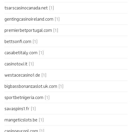
tsarscasinocanada.net
(1)
gentingcasinoireland.com
(1)
premierbetportugal.com
(1)
bettsonfi.com
(1)
casabetitaly.com
(1)
casinotoxi.it
(1)
westacecasino1.de
(1)
bigbassbonanzaslot.uk.com
(1)
sportbetnigeria.com
(1)
savaspins1.fr
(1)
mangeticslots.be
(1)
casinoeuropl.com
(1)