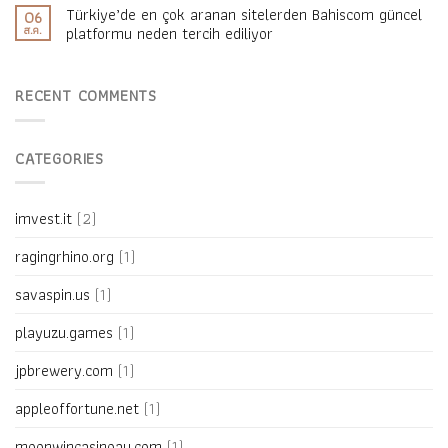
Türkiye’de en çok aranan sitelerden Bahiscom güncel
06
ส.ค.
platformu neden tercih ediliyor
RECENT COMMENTS
CATEGORIES
imvest.it
(2)
ragingrhino.org
(1)
savaspin.us
(1)
playuzu.games
(1)
jpbrewery.com
(1)
appleoffortune.net
(1)
moonwincasinoau.com
(1)