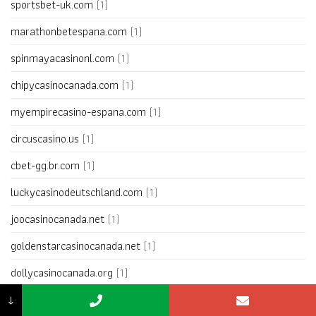
sportsbet-uk.com
(1)
marathonbetespana.com
(1)
spinmayacasinonl.com
(1)
chipycasinocanada.com
(1)
myempirecasino-espana.com
(1)
circuscasino.us
(1)
cbet-gg.br.com
(1)
luckycasinodeutschland.com
(1)
joocasinocanada.net
(1)
goldenstarcasinocanada.net
(1)
dollycasinocanada.org
(1)
bajilive-pakistan.com
(1)
↓