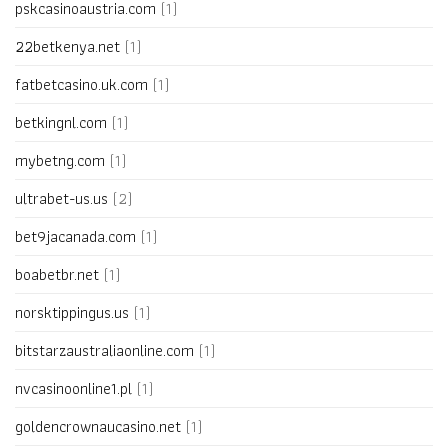
pskcasinoaustria.com
(1)
22betkenya.net
(1)
fatbetcasino.uk.com
(1)
betkingnl.com
(1)
mybetng.com
(1)
ultrabet-us.us
(2)
bet9jacanada.com
(1)
boabetbr.net
(1)
norsktippingus.us
(1)
bitstarzaustraliaonline.com
(1)
nvcasinoonline1.pl
(1)
goldencrownaucasino.net
(1)