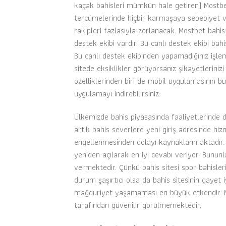
kaçak bahisleri mümkün hale getiren) Mostbet
tercümelerinde hiçbir karmaşaya sebebiyet v
rakipleri fazlasıyla zorlanacak. Mostbet bahis
destek ekibi vardır. Bu canlı destek ekibi bah
Bu canlı destek ekibinden yapamadığınız işlem
sitede eksiklikler görüyorsanız şikayetleriniz
özelliklerinden biri de mobil uygulamasının b
uygulamayı indirebilirsiniz.
Ülkemizde bahis piyasasında faaliyetlerind
artık bahis severlere yeni giriş adresinde hiz
engellenmesinden dolayı kaynaklanmaktadır. 
yeniden açılarak en iyi cevabı veriyor. Bununl
vermektedir. Çünkü bahis sitesi spor bahisler
durum şaşırtıcı olsa da bahis sitesinin gayet iy
mağduriyet yaşamaması en büyük etkendir. Mos
tarafından güvenilir görülmemektedir.