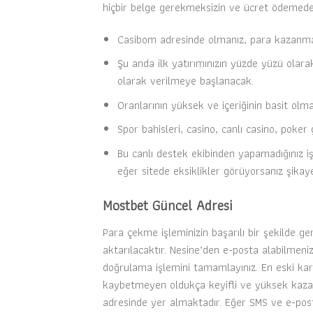
hiçbir belge gerekmeksizin ve ücret ödemeden 
Casibom adresinde olmanız, para kazanma k
Şu anda ilk yatırımınızın yüzde yüzü olarak
olarak verilmeye başlanacak.
Oranlarının yüksek ve içeriğinin basit olma
Spor bahisleri, casino, canlı casino, poker 
Bu canlı destek ekibinden yapamadığınız iş
eğer sitede eksiklikler görüyorsanız şikayet
Mostbet Güncel Adresi
Para çekme işleminizin başarılı bir şekilde ge
aktarılacaktır. Nesine’den e-posta alabilmeniz
doğrulama işlemini tamamlayınız. En eski kar
kaybetmeyen oldukça keyifli ve yüksek kazanç
adresinde yer almaktadır. Eğer SMS ve e-post