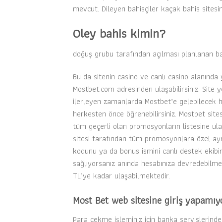
mevcut. Dileyen bahisçiler kaçak bahis sitesin
Oley bahis kimin?
doğuş grubu tarafından açılması planlanan bah
Bu da sitenin casino ve canlı casino alanında y
Mostbet.com adresinden ulaşabilirsiniz. Site y
ilerleyen zamanlarda Mostbet’e gelebilecek h
herkesten önce öğrenebilirsiniz. Mostbet sit
tüm geçerli olan promosyonların listesine ulaşı
sitesi tarafından tüm promosyonlara özel ay
kodunu ya da bonus ismini canlı destek ekibin
sağlıyorsanız anında hesabınıza devredebilm
TL’ye kadar ulaşabilmektedir.
Most Bet web sitesine giriş yapamıy
Para çekme işleminiz için banka servislerinden