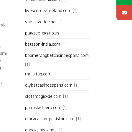
livescorebetireland.com
(1)
vbet-sverige.net
(1)
arak
playzee-casino.us
(1)
betsson-india.com
(1)
e
dımı
boomerangbetcasinoespana.com
k
(1)
dur
mr-bitbg.com
(1)
.
u
olybetcasinoespana.com
(1)
slotsmagic-de.com
(1)
palmsbetperu.com
(1)
glorycasino-pakistan.com
(1)
onecasinoca.net
(1)