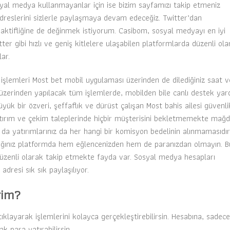
syal medya kullanmayanlar için ise bizim sayfamızı takip etmeniz
adreslerini sizlerle paylaşmaya devam edeceğiz. Twitter’dan
tifliğine de değinmek istiyorum. Casibom, sosyal medyayı en iyi
itter gibi hızlı ve geniş kitlelere ulaşabilen platformlarda düzenli ol
ar.
 işlemleri Most bet mobil uygulaması üzerinden de dilediğiniz saat v
 üzerinden yapılacak tüm işlemlerde, mobilden bile canlı destek yar
büyük bir özveri, şeffaflık ve dürüst çalışan Most bahis ailesi güvenli
atırım ve çekim taleplerinde hiçbir müşterisini bekletmemekte mağ
 da yatırımlarınız da her hangi bir komisyon bedelinin alınmamasıdır
ığınız platformda hem eğlencenizden hem de paranızdan olmayın. B
düzenli olarak takip etmekte fayda var. Sosyal medya hesapları
adresi sık sık paylaşılıyor.
irim?
ıklayarak işlemlerini kolayca gerçekleştirebilirsin. Hesabına, sadece
k para yatırabilirsin.