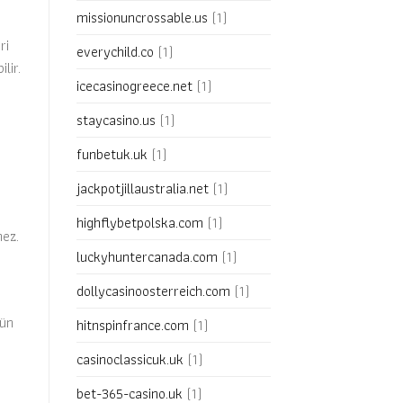
missionuncrossable.us
(1)
ri
everychild.co
(1)
lir.
icecasinogreece.net
(1)
staycasino.us
(1)
funbetuk.uk
(1)
jackpotjillaustralia.net
(1)
highflybetpolska.com
(1)
mez.
luckyhuntercanada.com
(1)
dollycasinoosterreich.com
(1)
tün
hitnspinfrance.com
(1)
casinoclassicuk.uk
(1)
bet-365-casino.uk
(1)