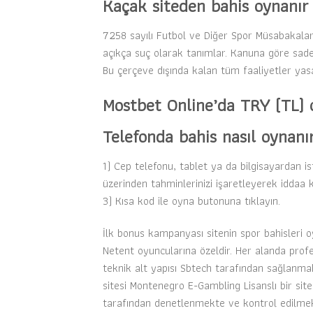
Kaçak siteden bahis oynanır
7258 sayılı Futbol ve Diğer Spor Müsabakalar
açıkça suç olarak tanımlar. Kanuna göre sadece
Bu çerçeve dışında kalan tüm faaliyetler yasa d
Mostbet Online’da TRY (T
Telefonda bahis nasıl oynanı
1) Cep telefonu, tablet ya da bilgisayardan i
üzerinden tahminlerinizi işaretleyerek iddaa
3) Kısa kod ile oyna butonuna tıklayın.
İlk bonus kampanyası sitenin spor bahisleri 
Netent oyuncularına özeldir. Her alanda profe
teknik alt yapısı Sbtech tarafından sağlanma
sitesi Montenegro E-Gambling Lisanslı bir site
tarafından denetlenmekte ve kontrol edilmekt