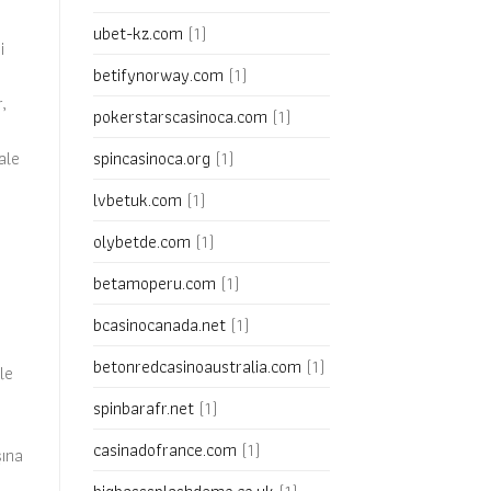
ubet-kz.com
(1)
i
betifynorway.com
(1)
,
pokerstarscasinoca.com
(1)
ale
spincasinoca.org
(1)
lvbetuk.com
(1)
olybetde.com
(1)
betamoperu.com
(1)
bcasinocanada.net
(1)
betonredcasinoaustralia.com
(1)
le
spinbarafr.net
(1)
casinadofrance.com
(1)
şına
e