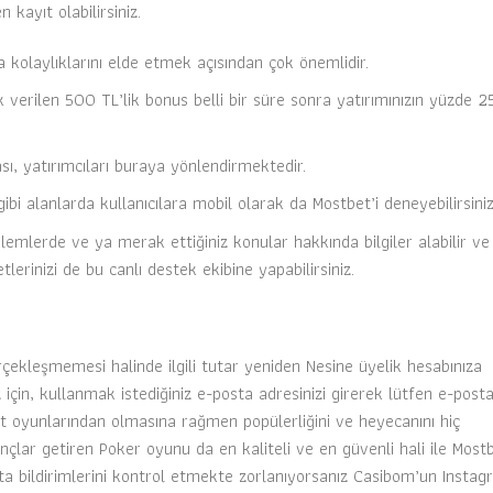
kayıt olabilirsiniz.
olaylıklarını elde etmek açısından çok önemlidir.
 verilen 500 TL’lik bonus belli bir süre sonra yatırımınızın yüzde 25
sı, yatırımcıları buraya yönlendirmektedir.
gibi alanlarda kullanıcılara mobil olarak da Mostbet’i deneyebilirsiniz
lemlerde ve ya merak ettiğiniz konular hakkında bilgiler alabilir ve
lerinizi de bu canlı destek ekibine yapabilirsiniz.
rçekleşmemesi halinde ilgili tutar yeniden Nesine üyelik hesabınıza
 için, kullanmak istediğiniz e-posta adresinizi girerek lütfen e-post
t oyunlarından olmasına rağmen popülerliğini ve heyecanını hiç
lar getiren Poker oyunu da en kaliteli ve en güvenli hali ile Most
a bildirimlerini kontrol etmekte zorlanıyorsanız Casibom’un Insta