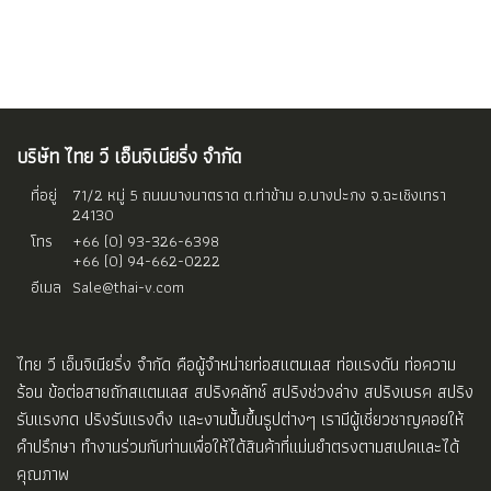
บริษัท ไทย วี เอ็นจิเนียริ่ง จำกัด
ที่อยู่
71/2 หมู่ 5 ถนนบางนาตราด ต.ท่าข้าม อ.บางปะกง จ.ฉะเชิงเทรา
24130
โทร
+66 (0) 93-326-6398
+66 (0) 94-662-0222
อีเมล
Sale@thai-v.com
ไทย วี เอ็นจิเนียริ่ง จำกัด คือผู้จำหน่ายท่อสแตนเลส ท่อแรงดัน ท่อความ
ร้อน ข้อต่อสายถักสแตนเลส สปริงคลัทช์ สปริงช่วงล่าง สปริงเบรค สปริง
รับแรงกด ปริงรับแรงดึง และงานปั้มขึ้นรูปต่างๆ เรามีผู้เชี่ยวชาญคอยให้
คำปรึกษา ทำงานร่วมกับท่านเพื่อให้ได้สินค้าที่แม่นยำตรงตามสเปคและได้
คุณภาพ